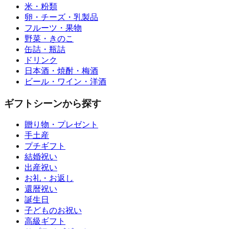
米・粉類
卵・チーズ・乳製品
フルーツ・果物
野菜・きのこ
缶詰・瓶詰
ドリンク
日本酒・焼酎・梅酒
ビール・ワイン・洋酒
ギフトシーンから探す
贈り物・プレゼント
手土産
プチギフト
結婚祝い
出産祝い
お礼・お返し
還暦祝い
誕生日
子どものお祝い
高級ギフト