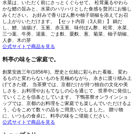
水菜は、いただく前にさっとくぐらせて。 松茸薫るやわら
かな鱧の旨みと、水菜のハリハリとした食感を贅沢にお愉し
みください。 お好みで香りぽん酢や柚子胡椒を添えてお召
し上がりいただけます。 【セット内容（3人前）】 鍋だ
し、鱧、油揚げ、玉葱、赤玉葱、味付ぽん酢、松茸、水菜、
三つ葉、牛蒡、湯葉、ごま麩、粟麩、葱、菊菜、柚子胡椒、
人参、木の芽
公式サイトで商品を見る
料亭の味をご家庭で。
創業安政三年(1856年)。歴史と伝統に彩られた看板。 変わ
るものと変わらないものを見極めながら、永きに渡り積み上
げてきた礎。 当茶寮では、京都だけが持つ独自の文化や美
しさを、お料理やおもてなしの心を通じて、世界中に発信し
ていくことを信条としています。 下鴨茶寮オンラインショ
ップでは、京都のお料理をご家庭でも楽しんでいただけるよ
う、心をこめて数々の品をご用意いたしました。 贈り物
に、いつもの食卓に、料亭の味をご堪能ください。
公式サイトで商品を見る