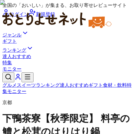
全国の「おいしい」が集まる、お取り寄せレビューサイト
ログイン
新規登録
ジャンル
ギフト
ランキング
達人おすすめ
特集
モニター
グルメ
スイーツ
ランキング
達人おすすめ
ギフト
食材・飲料
特
集
モニター
京都
下鴨茶寮
【秋季限定】 料亭の
鱧と松茸のはりはり鍋