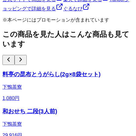
ョッピングで詳細を見る
ぐるなび
※本ページにはプロモーションが含まれています
この商品を見た人はこんな商品も見て
います
料亭の昆布とうがらし(2g×8袋セット)
下鴨茶寮
1,080
円
和おせち 二段(3人前)
下鴨茶寮
29,916
円