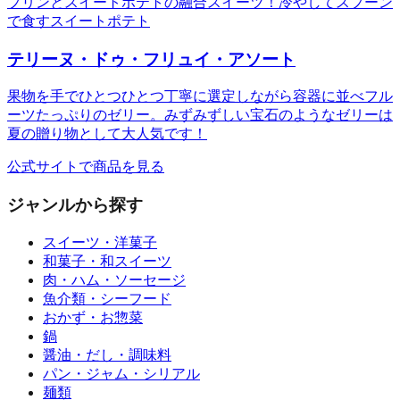
プリンとスイートポテトの融合スイーツ！冷やしてスプーン
で食すスイートポテト
テリーヌ・ドゥ・フリュイ・アソート
果物を手でひとつひとつ丁寧に選定しながら容器に並べフル
ーツたっぷりのゼリー。みずみずしい宝石のようなゼリーは
夏の贈り物として大人気です！
公式サイトで商品を見る
ジャンルから探す
スイーツ・洋菓子
和菓子・和スイーツ
肉・ハム・ソーセージ
魚介類・シーフード
おかず・お惣菜
鍋
醤油・だし・調味料
パン・ジャム・シリアル
麺類