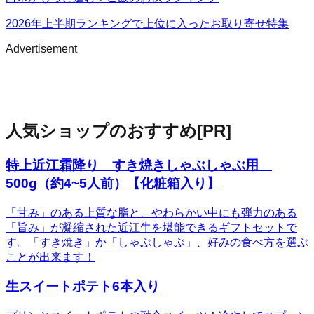
2026年上半期ランキングで上位に入ったお取り寄せ特集
Advertisement
人気ショップのおすすめ
[PR]
特上近江霜降り すき焼きしゃぶしゃぶ用
500g（約4~5人前）【化粧箱入り】
「甘み」のある上質な脂と、やわらかい中にも弾力のある
「旨み」が凝縮された近江牛を堪能できるギフトセットで
す。「すき焼き」か「しゃぶしゃぶ」、好みの食べ方を選ぶ
ことが出来ます！
生スイートポテト6本入り