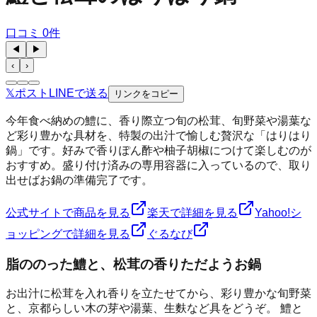
口コミ
0
件
◀
▶
‹
›
𝕏
ポスト
LINE
で送る
リンクをコピー
今年食べ納めの鱧に、香り際立つ旬の松茸、旬野菜や湯葉な
ど彩り豊かな具材を、特製の出汁で愉しむ贅沢な「はりはり
鍋」です。好みで香りぽん酢や柚子胡椒につけて楽しむのが
おすすめ。盛り付け済みの専用容器に入っているので、取り
出せばお鍋の準備完了です。
公式サイトで商品を見る
楽天で詳細を見る
Yahoo!シ
ョッピングで詳細を見る
ぐるなび
脂ののった鱧と、松茸の香りただようお鍋
お出汁に松茸を入れ香りを立たせてから、彩り豊かな旬野菜
と、京都らしい木の芽や湯葉、生麩など具をどうぞ。 鱧と