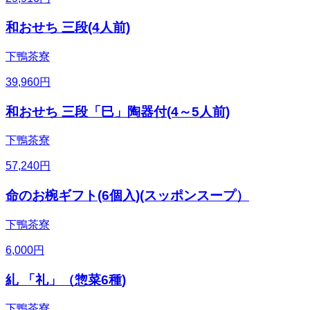
和おせち 三段(4人前)
下鴨茶寮
39,960
円
和おせち 三段「巳」陶器付(4～5人前)
下鴨茶寮
57,240
円
命のお椀ギフト(6個入)(スッポンスープ）
下鴨茶寮
6,000
円
糺 「礼」（惣菜6種)
下鴨茶寮