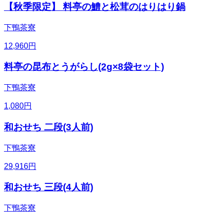
【秋季限定】 料亭の鱧と松茸のはりはり鍋
下鴨茶寮
12,960
円
料亭の昆布とうがらし(2g×8袋セット)
下鴨茶寮
1,080
円
和おせち 二段(3人前)
下鴨茶寮
29,916
円
和おせち 三段(4人前)
下鴨茶寮