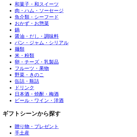
和菓子・和スイーツ
肉・ハム・ソーセージ
魚介類・シーフード
おかず・お惣菜
鍋
醤油・だし・調味料
パン・ジャム・シリアル
麺類
米・粉類
卵・チーズ・乳製品
フルーツ・果物
野菜・きのこ
缶詰・瓶詰
ドリンク
日本酒・焼酎・梅酒
ビール・ワイン・洋酒
ギフトシーンから探す
贈り物・プレゼント
手土産