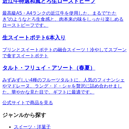
近江牛特選和風とろ生ローストビーフ
最高級A5・A4ランクの近江牛を使用した、まるで“たた
き”のようなとろ生食感と、肉本来の味をしっかり楽しめる
ローストビーフです。
生スイートポテト6本入り
プリンとスイートポテトの融合スイーツ！冷やしてスプーン
で食すスイートポテト
タルト・フリュイ・アソート（春夏）
みずみずしい4種のフルーツタルトに、人気のフィナンシェ
やマドレーヌ、ラング・ド・シャを贅沢に詰め合わせまし
た。華やかな見た目で、ギフトに最適です。
公式サイトで商品を見る
ジャンルから探す
スイーツ・洋菓子