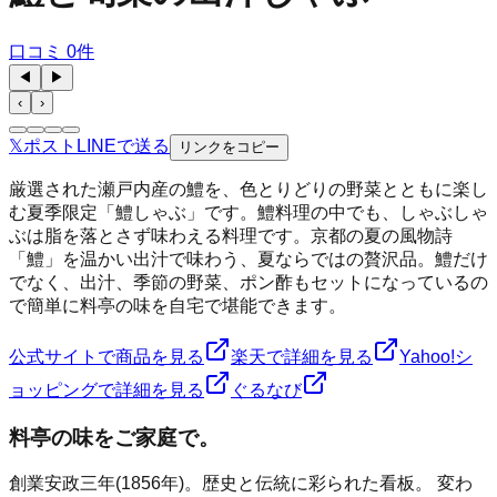
口コミ
0
件
◀
▶
‹
›
𝕏
ポスト
LINE
で送る
リンクをコピー
厳選された瀬戸内産の鱧を、色とりどりの野菜とともに楽し
む夏季限定「鱧しゃぶ」です。鱧料理の中でも、しゃぶしゃ
ぶは脂を落とさず味わえる料理です。京都の夏の風物詩
「鱧」を温かい出汁で味わう、夏ならではの贅沢品。鱧だけ
でなく、出汁、季節の野菜、ポン酢もセットになっているの
で簡単に料亭の味を自宅で堪能できます。
公式サイトで商品を見る
楽天で詳細を見る
Yahoo!シ
ョッピングで詳細を見る
ぐるなび
料亭の味をご家庭で。
創業安政三年(1856年)。歴史と伝統に彩られた看板。 変わ