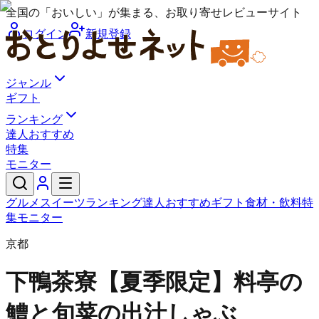
全国の「おいしい」が集まる、お取り寄せレビューサイト
ログイン
新規登録
ジャンル
ギフト
ランキング
達人おすすめ
特集
モニター
グルメ
スイーツ
ランキング
達人おすすめ
ギフト
食材・飲料
特
集
モニター
京都
下鴨茶寮
【夏季限定】料亭の
鱧と旬菜の出汁しゃぶ