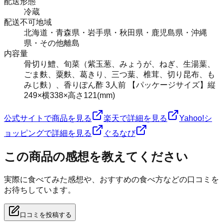
配送形態
冷蔵
配送不可地域
北海道・青森県・岩手県・秋田県・鹿児島県・沖縄
県・その他離島
内容量
骨切り鱧、旬菜（紫玉葱、みょうが、ねぎ、生湯葉、
ごま麩、粟麩、葛きり、三つ葉、椎茸、切り昆布、も
みじ麩）、香りぽん酢 3人前 【パッケージサイズ】縦
249×横338×高さ121(mm)
公式サイトで商品を見る
楽天で詳細を見る
Yahoo!シ
ョッピングで詳細を見る
ぐるなび
この商品の感想を教えてください
実際に食べてみた感想や、おすすめの食べ方などの口コミを
お待ちしています。
口コミを投稿する