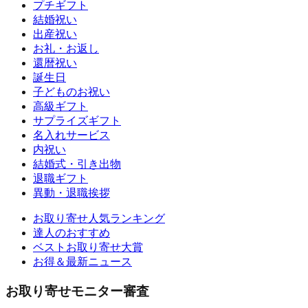
プチギフト
結婚祝い
出産祝い
お礼・お返し
還暦祝い
誕生日
子どものお祝い
高級ギフト
サプライズギフト
名入れサービス
内祝い
結婚式・引き出物
退職ギフト
異動・退職挨拶
お取り寄せ人気ランキング
達人のおすすめ
ベストお取り寄せ大賞
お得＆最新ニュース
お取り寄せモニター審査