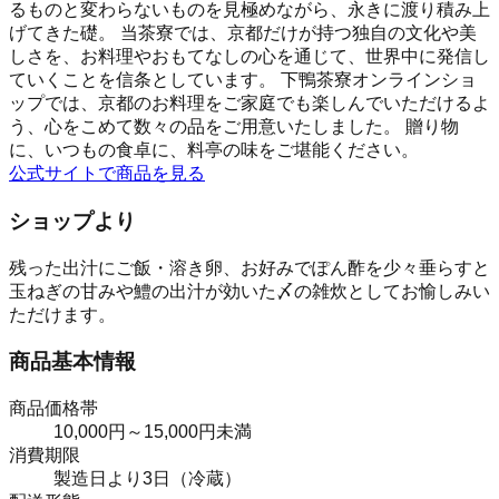
るものと変わらないものを見極めながら、永きに渡り積み上
げてきた礎。 当茶寮では、京都だけが持つ独自の文化や美
しさを、お料理やおもてなしの心を通じて、世界中に発信し
ていくことを信条としています。 下鴨茶寮オンラインショ
ップでは、京都のお料理をご家庭でも楽しんでいただけるよ
う、心をこめて数々の品をご用意いたしました。 贈り物
に、いつもの食卓に、料亭の味をご堪能ください。
公式サイトで商品を見る
ショップより
残った出汁にご飯・溶き卵、お好みでぽん酢を少々垂らすと
玉ねぎの甘みや鱧の出汁が効いた〆の雑炊としてお愉しみい
ただけます。
商品基本情報
商品価格帯
10,000円～15,000円未満
消費期限
製造日より3日（冷蔵）