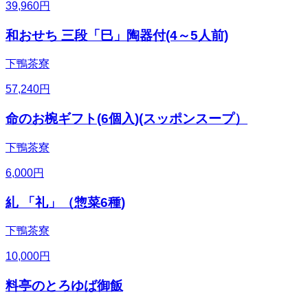
39,960
円
和おせち 三段「巳」陶器付(4～5人前)
下鴨茶寮
57,240
円
命のお椀ギフト(6個入)(スッポンスープ）
下鴨茶寮
6,000
円
糺 「礼」（惣菜6種)
下鴨茶寮
10,000
円
料亭のとろゆば御飯