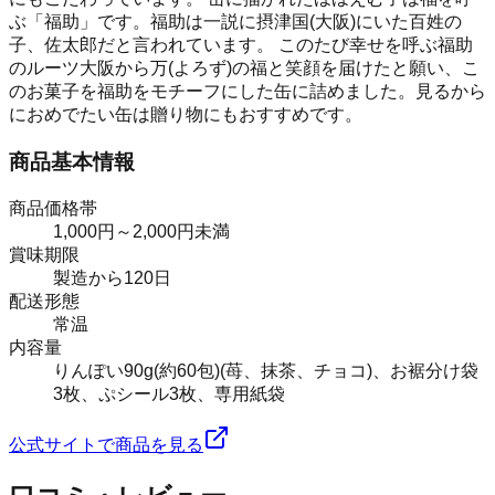
ぶ「福助」です。福助は一説に摂津国(大阪)にいた百姓の
子、佐太郎だと言われています。 このたび幸せを呼ぶ福助
のルーツ大阪から万(よろず)の福と笑顔を届けたと願い、こ
のお菓子を福助をモチーフにした缶に詰めました。見るから
におめでたい缶は贈り物にもおすすめです。
商品基本情報
商品価格帯
1,000円～2,000円未満
賞味期限
製造から120日
配送形態
常温
内容量
りんぽい90g(約60包)(苺、抹茶、チョコ)、お裾分け袋
3枚、ぷシール3枚、専用紙袋
公式サイトで商品を見る