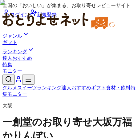
全国の「おいしい」が集まる、お取り寄せレビューサイト
ログイン
新規登録
ジャンル
ギフト
ランキング
達人おすすめ
特集
モニター
グルメ
スイーツ
ランキング
達人おすすめ
ギフト
食材・飲料
特
集
モニター
大阪
一創堂のお取り寄せ
大坂万福
かりんぽい