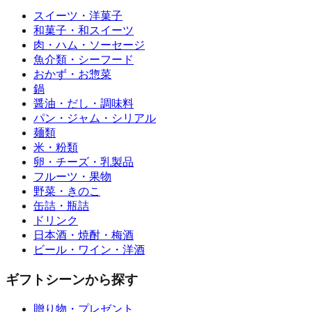
スイーツ・洋菓子
和菓子・和スイーツ
肉・ハム・ソーセージ
魚介類・シーフード
おかず・お惣菜
鍋
醤油・だし・調味料
パン・ジャム・シリアル
麺類
米・粉類
卵・チーズ・乳製品
フルーツ・果物
野菜・きのこ
缶詰・瓶詰
ドリンク
日本酒・焼酎・梅酒
ビール・ワイン・洋酒
ギフトシーンから探す
贈り物・プレゼント