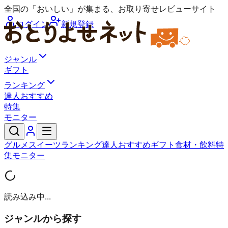
全国の「おいしい」が集まる、お取り寄せレビューサイト
ログイン
新規登録
ジャンル
ギフト
ランキング
達人おすすめ
特集
モニター
グルメ
スイーツ
ランキング
達人おすすめ
ギフト
食材・飲料
特
集
モニター
読み込み中...
ジャンルから探す