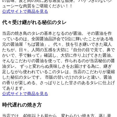
の旨味、皮と肉の間にある適度な脂身。 パサつきのないジ
ューシーな肉質をご堪能ください！！
公式サイトで商品を見る
代々受け継がれる秘伝のタレ
当店の焼き鳥のタレの基本となるのが醤油。 その醤油を作
っているのは、全国醤油品評会で1位に輝いたことがある地
元の醤油屋「ちば醤油」。 代々、技を引き継いできた蔵人
たちが、日々、人間の五感を大切に『自分の目で見て、鼻で
かいで、手で触って』確認し、大切に作り上げてきた醤油。
そんなこだわりの醤油を使って、作られるのが当店秘伝の醤
油ダレ。 ずっと変わらぬ美味しさをお届けする為に、継ぎ
足しながら使われているこのタレは、当店のこだわりが凝縮
した秘伝のタレです。 市販の甘いだけのタレと違い、醤油
の香りが楽しめる、さっぱりとした甘さのあるタレに仕上げ
てあります。
公式サイトで商品を見る
時代遅れの焼き方
当店では、40年以上も前から、変わらない焼き方。蒸し釜