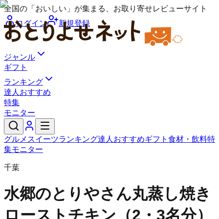
全国の「おいしい」が集まる、お取り寄せレビューサイト
ログイン
新規登録
ジャンル
ギフト
ランキング
達人おすすめ
特集
モニター
グルメ
スイーツ
ランキング
達人おすすめ
ギフト
食材・飲料
特
集
モニター
千葉
水郷のとりやさん
丸蒸し焼き
ローストチキン（2・3名分）