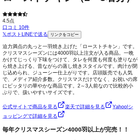
4.5
点
口コミ
10
件
𝕏
ポスト
LINE
で送る
リンクをコピー
迫力満点の丸っと一羽焼き上げた「ローストチキン」です。
クリスマスシーズンには4000羽以上注文が入る商品。一晩
かけてじっくり下味をつけて、タレを何度も何度も塗りなが
ら焼き上げる、昔ながらの蒸し焼きスタイルです。肉汁が閉
じ込められ、ジューシー仕上がりです。店頭販売でも人気
で、メディア紹介多数。クリスマスだけでなく、お祝いの席
にピッタリの華やかな商品です。2～3人前なので比較的小
ぶりで、扱いやすいサイズです。
公式サイトで商品を見る
楽天で詳細を見る
Yahoo!シ
ョッピングで詳細を見る
毎年クリスマスシーズン4000羽以上が完売！！