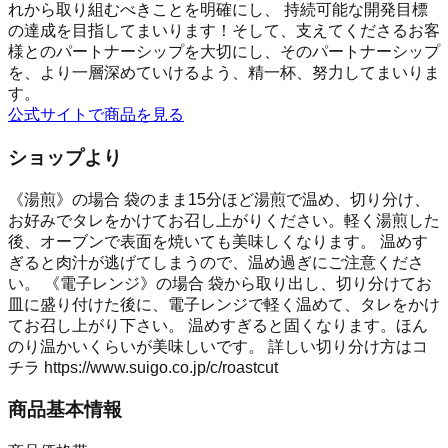
れから取り組むべきことを明確にし、 持続可能な開発目標
の達成を目指してまいります！そして、支えてくださるお客
様とのパートナーシップを大切にし、そのパートナーシップ
を、より一層深めていけるよう、精一杯、努力してまいりま
す。
公式サイトで商品を見る
ショップより
《湯煎》の場合 袋のまま15分ほど湯煎で温め、切り分け、
お好みでタレをかけてお召し上がりください。軽く湯煎した
後、オーブンで表面を焼いても美味しくなります。 温めす
ぎると肉汁が逃げてしまうので、温め過ぎにご注意くださ
い。 《電子レンジ》の場合 袋から取り出し、切り分けてお
皿に盛り付けた後に、電子レンジで軽く温めて、タレをかけ
てお召し上がり下さい。 温めすぎると固くなります。ほん
のり温かいくらいが美味しいです。 詳しい切り分け方はコ
チラ https://www.suigo.co.jp/c/roastcut
商品基本情報