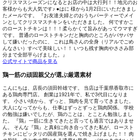
クリスマスシーズンになるとお店の中は大行列！！地元のお
客様からも大人気です♪ ●はに 様から1月2日にいただきまし
たメールです。 『お友達夫婦とのおうちパーティーでメイ
ンとしてクリスマスチキンをいただきました。 何ですかこ
のローストチキンは！！！柔らかくて旨みがあってウマすぎ
です。 普通のローストチキンだと胸肉のところがパサパサ
して嫌いだったのに、 これは鳥さんの全身（リアルでごめ
んなさい）すべて美味しい！！ いつも残す胸肉やささみ部
分まで全部平らげました。』
公式サイトで商品を見る
鶏一筋の頑固親父が選ぶ厳選素材
こんにちは、店長の須田幹雄です。 当店は千葉県香取市に
ある鶏肉専門店。 創業は1921年で、私で3代目になりま
す。 小さい頃から、ずっと、鶏肉を見て育ってきました。
大人になってからも、仕事はずっとずっと鶏肉関係。 学校
の勉強は嫌いでしたが、鶏のことは、とことん勉強しまし
た。 『鶏』一筋に生きてきたと言っても過言ではありませ
ん。 そんな『鶏』と真剣に向き合ってきた私が、ロースト
チキンにピッタリの国産鶏を選んで焼き上げました！！ 肉