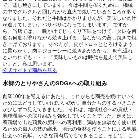
で、蒸し焼きにしています。 今は手間を省くために、機械
の中でグルグルと回しながら直火で焼いているところが多く
なりました。それだと手間はかかりませんが、美味しい肉汁
が逃げてしまい、パサパサになってしまいます。 ですか
ら、当店では、一晩かけてじっくり下味をつけて、タレを何
度も何度も塗りながら焼き上げる、昔ながらの蒸し焼きで焼
き上げております。 その方が、皮がトロッととろけるよう
に柔らかく、肉もジューシーに焼きあがるから。 時代遅れ
といわれても・・・ 『美味しいものは時代を超えて美味し
い』と、私は思います。
公式サイトで商品を見る
水郷のとりやさんのSDGsへの取り組み
創業100年を迎えるにあたり、これからも商売を続けていく
ためにはどうしていけばいいのか。自分たちのするべきこと
が少しずつ見えてきました。 それは、地域社会への貢献・
地球環境への取り組みを強化していくことでした。例えば、
養鶏場で出た鶏糞の肥料への再利用、鶏肉を無駄なく使い切
るための職人の技の継承、地元の食材を使うことによる地域
社会への貢献。 小さな鶏肉店でもできること、そして、こ