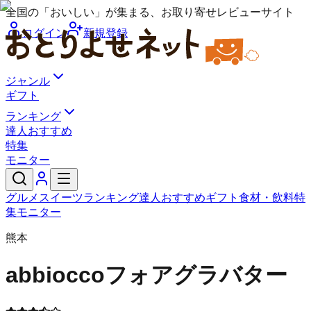
全国の「おいしい」が集まる、お取り寄せレビューサイト
ログイン
新規登録
ジャンル
ギフト
ランキング
達人おすすめ
特集
モニター
グルメ
スイーツ
ランキング
達人おすすめ
ギフト
食材・飲料
特
集
モニター
熊本
abbiocco
フォアグラバター