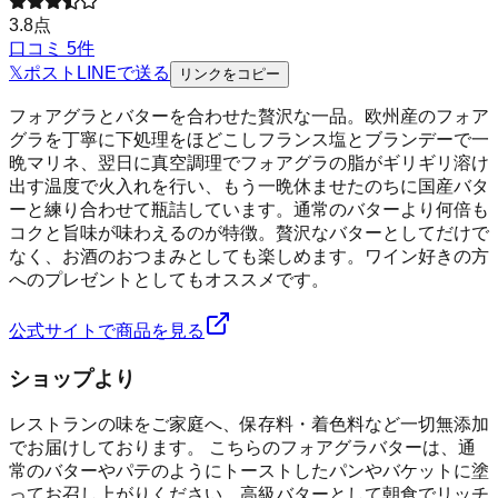
3.8
点
口コミ
5
件
𝕏
ポスト
LINE
で送る
リンクをコピー
フォアグラとバターを合わせた贅沢な一品。欧州産のフォア
グラを丁寧に下処理をほどこしフランス塩とブランデーで一
晩マリネ、翌日に真空調理でフォアグラの脂がギリギリ溶け
出す温度で火入れを行い、もう一晩休ませたのちに国産バタ
ーと練り合わせて瓶詰しています。通常のバターより何倍も
コクと旨味が味わえるのが特徴。贅沢なバターとしてだけで
なく、お酒のおつまみとしても楽しめます。ワイン好きの方
へのプレゼントとしてもオススメです。
公式サイトで商品を見る
ショップより
レストランの味をご家庭へ、保存料・着色料など一切無添加
でお届けしております。 こちらのフォアグラバターは、通
常のバターやパテのようにトーストしたパンやバケットに塗
ってお召し上がりください。高級バターとして朝食でリッチ