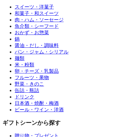
スイーツ・洋菓子
和菓子・和スイーツ
肉・ハム・ソーセージ
魚介類・シーフード
おかず・お惣菜
鍋
醤油・だし・調味料
パン・ジャム・シリアル
麺類
米・粉類
卵・チーズ・乳製品
フルーツ・果物
野菜・きのこ
缶詰・瓶詰
ドリンク
日本酒・焼酎・梅酒
ビール・ワイン・洋酒
ギフトシーンから探す
贈り物・プレゼント