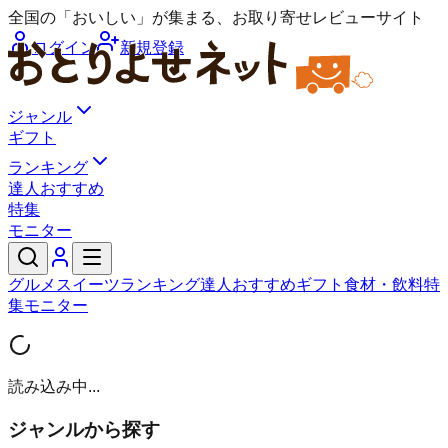
全国の「おいしい」が集まる、お取り寄せレビューサイト
ログイン
新規登録
ジャンル
ギフト
ランキング
達人おすすめ
特集
モニター
グルメ
スイーツ
ランキング
達人おすすめ
ギフト
食材・飲料
特
集
モニター
読み込み中...
ジャンルから探す