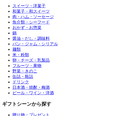
スイーツ・洋菓子
和菓子・和スイーツ
肉・ハム・ソーセージ
魚介類・シーフード
おかず・お惣菜
鍋
醤油・だし・調味料
パン・ジャム・シリアル
麺類
米・粉類
卵・チーズ・乳製品
フルーツ・果物
野菜・きのこ
缶詰・瓶詰
ドリンク
日本酒・焼酎・梅酒
ビール・ワイン・洋酒
ギフトシーンから探す
贈り物・プレゼント