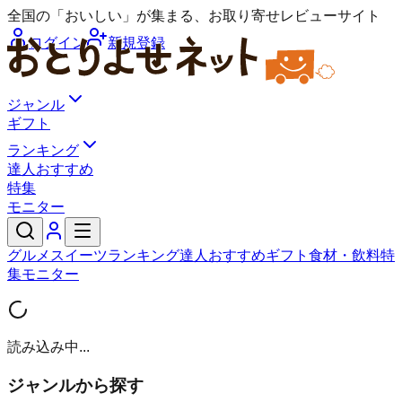
全国の「おいしい」が集まる、お取り寄せレビューサイト
ログイン
新規登録
ジャンル
ギフト
ランキング
達人おすすめ
特集
モニター
グルメ
スイーツ
ランキング
達人おすすめ
ギフト
食材・飲料
特
集
モニター
読み込み中...
ジャンルから探す