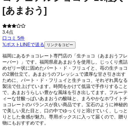
[あまおう]
3.4
点
口コミ
5
件
𝕏
ポスト
LINE
で送る
リンクをコピー
福岡にあるチョコレート専門店の「生チョコ（あまおうフレ
ーバー）」です。福岡県産あまおうを使用し、じっくり煮詰
めゼリー状に固めたパート・ド・フリュイと、苺の生チョコ
の2層仕立て。あまおうのフレッシュで濃厚な甘さ引き出す
ために、パート・ド・フリュイと生チョコ、それぞれ異なる
製法で仕上げています。時間をかけて低温で手作りすること
で、あまおうらしい豊かな風味を引き出してます。フルーテ
ィーな甘酸っぱいあまおうの酸味と、まろやかなホワイトチ
ョコレートのバランスが良い商品です。宝石のように神秘的
で美しい見た目と、口の中でゆっくりと溶けていく、しっと
りとした食感が魅力。専用ボックスに入って届くので、贈り
物にもおすすめです。