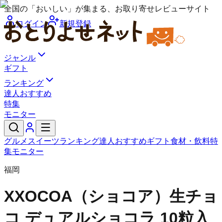
全国の「おいしい」が集まる、お取り寄せレビューサイト
ログイン
新規登録
ジャンル
ギフト
ランキング
達人おすすめ
特集
モニター
グルメ
スイーツ
ランキング
達人おすすめ
ギフト
食材・飲料
特
集
モニター
福岡
XXOCOA（ショコア）
生チョ
コ デュアルショコラ 10粒入