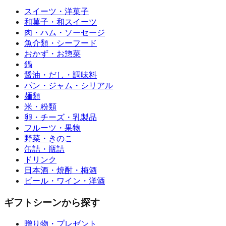
スイーツ・洋菓子
和菓子・和スイーツ
肉・ハム・ソーセージ
魚介類・シーフード
おかず・お惣菜
鍋
醤油・だし・調味料
パン・ジャム・シリアル
麺類
米・粉類
卵・チーズ・乳製品
フルーツ・果物
野菜・きのこ
缶詰・瓶詰
ドリンク
日本酒・焼酎・梅酒
ビール・ワイン・洋酒
ギフトシーンから探す
贈り物・プレゼント