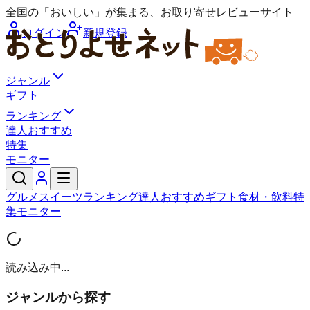
全国の「おいしい」が集まる、お取り寄せレビューサイト
ログイン
新規登録
ジャンル
ギフト
ランキング
達人おすすめ
特集
モニター
グルメ
スイーツ
ランキング
達人おすすめ
ギフト
食材・飲料
特
集
モニター
読み込み中...
ジャンルから探す