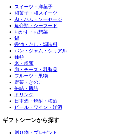
スイーツ・洋菓子
和菓子・和スイーツ
肉・ハム・ソーセージ
魚介類・シーフード
おかず・お惣菜
鍋
醤油・だし・調味料
パン・ジャム・シリアル
麺類
米・粉類
卵・チーズ・乳製品
フルーツ・果物
野菜・きのこ
缶詰・瓶詰
ドリンク
日本酒・焼酎・梅酒
ビール・ワイン・洋酒
ギフトシーンから探す
贈り物・プレゼント