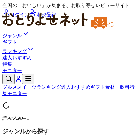
全国の「おいしい」が集まる、お取り寄せレビューサイト
ログイン
新規登録
ジャンル
ギフト
ランキング
達人おすすめ
特集
モニター
グルメ
スイーツ
ランキング
達人おすすめ
ギフト
食材・飲料
特
集
モニター
読み込み中...
ジャンルから探す