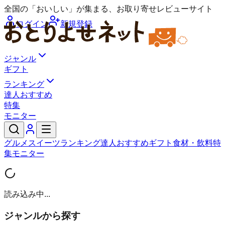
全国の「おいしい」が集まる、お取り寄せレビューサイト
ログイン
新規登録
ジャンル
ギフト
ランキング
達人おすすめ
特集
モニター
グルメ
スイーツ
ランキング
達人おすすめ
ギフト
食材・飲料
特
集
モニター
読み込み中...
ジャンルから探す