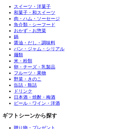
スイーツ・洋菓子
和菓子・和スイーツ
肉・ハム・ソーセージ
魚介類・シーフード
おかず・お惣菜
鍋
醤油・だし・調味料
パン・ジャム・シリアル
麺類
米・粉類
卵・チーズ・乳製品
フルーツ・果物
野菜・きのこ
缶詰・瓶詰
ドリンク
日本酒・焼酎・梅酒
ビール・ワイン・洋酒
ギフトシーンから探す
贈り物・プレゼント