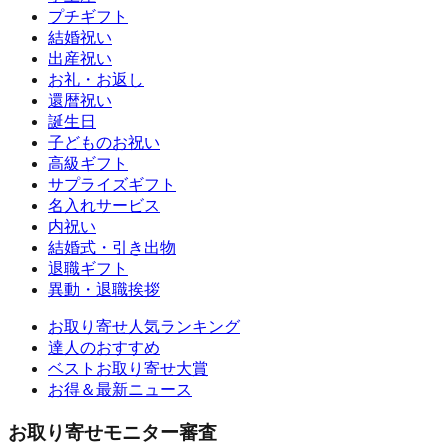
プチギフト
結婚祝い
出産祝い
お礼・お返し
還暦祝い
誕生日
子どものお祝い
高級ギフト
サプライズギフト
名入れサービス
内祝い
結婚式・引き出物
退職ギフト
異動・退職挨拶
お取り寄せ人気ランキング
達人のおすすめ
ベストお取り寄せ大賞
お得＆最新ニュース
お取り寄せモニター審査