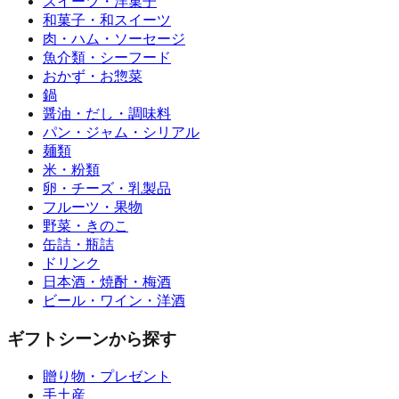
スイーツ・洋菓子
和菓子・和スイーツ
肉・ハム・ソーセージ
魚介類・シーフード
おかず・お惣菜
鍋
醤油・だし・調味料
パン・ジャム・シリアル
麺類
米・粉類
卵・チーズ・乳製品
フルーツ・果物
野菜・きのこ
缶詰・瓶詰
ドリンク
日本酒・焼酎・梅酒
ビール・ワイン・洋酒
ギフトシーンから探す
贈り物・プレゼント
手土産