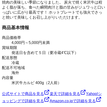
焼肉の美味しい季節になりました。 炭火で焼く米沢牛は程
よく脂が落ち、食べた瞬間肉汁と脂の甘みがジュワっと口い
っぱいに広がり最高です！ ホットプレートでも強火でさっ
と焼いて美味しくお召し上がりいただけます。
商品基本情報
商品価格帯
4,000円～5,000円未満
賞味期限
発送日を含めて５日（要冷蔵4℃以下）
配送形態
冷蔵
配送不可地域
海外
内容量
米沢牛カルビ 400g（2人前）
公式サイトで商品を見る
楽天で詳細を見る
Yahoo!シ
ョッピングで詳細を見る
Amazon.co.jpで詳細を見る