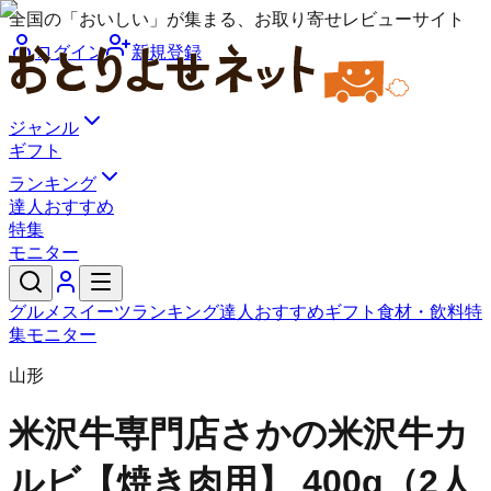
全国の「おいしい」が集まる、お取り寄せレビューサイト
ログイン
新規登録
ジャンル
ギフト
ランキング
達人おすすめ
特集
モニター
グルメ
スイーツ
ランキング
達人おすすめ
ギフト
食材・飲料
特
集
モニター
山形
米沢牛専門店さかの
米沢牛カ
ルビ【焼き肉用】 400g（2人