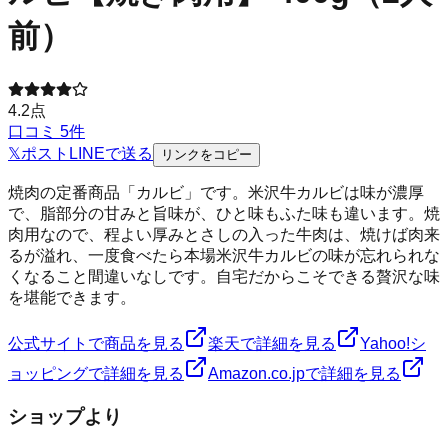
前）
4.2
点
口コミ
5
件
𝕏
ポスト
LINE
で送る
リンクをコピー
焼肉の定番商品「カルビ」です。米沢牛カルビは味が濃厚
で、脂部分の甘みと旨味が、ひと味もふた味も違います。焼
肉用なので、程よい厚みとさしの入った牛肉は、焼けば肉来
るが溢れ、一度食べたら本場米沢牛カルビの味が忘れられな
くなること間違いなしです。自宅だからこそできる贅沢な味
を堪能できます。
公式サイトで商品を見る
楽天で詳細を見る
Yahoo!シ
ョッピングで詳細を見る
Amazon.co.jpで詳細を見る
ショップより