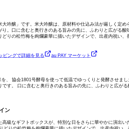
米大吟醸」です。米大吟醸は、原材料や仕込み法が厳しく定め
がり。口に含むと奥行きのある旨みの先に、ふわりと広がる酸
りどりの松竹梅を絢爛豪華に描いたデザインで、出産内祝い、
ショッピングで詳細を見る
au PAY マーケット
米を、 協会1801号酵母を使って低温でゆっくりと発酵させ
です。 口に含むと奥行きのある旨みの先に、ふわりと広がる
イン
た高級なギフトボックスが、特別な日をさらに華やかに演出いた
とりどりの松竹梅を絢爛豪華に描いたデザインで、出産内祝い、