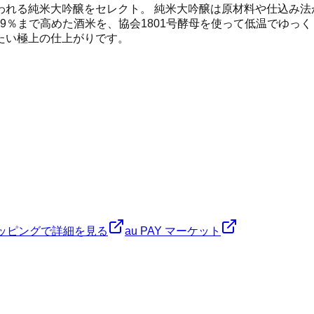
われる純米大吟醸をセレクト。 純米大吟醸は原材料や仕込み法
49％まで高めた酒米を、協会1801号酵母を使って低温でゆっ
たい極上の仕上がりです。
ショッピングで詳細を見る
au PAY マーケット