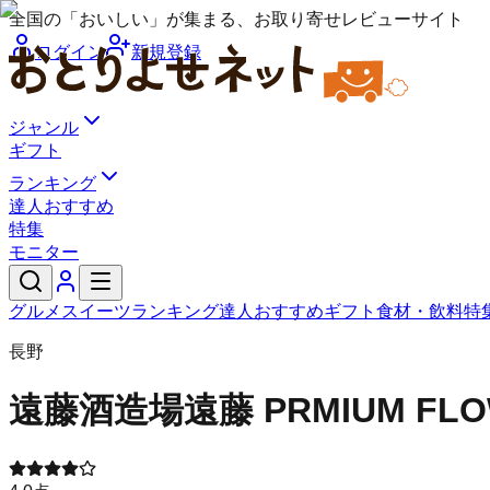
全国の「おいしい」が集まる、お取り寄せレビューサイト
ログイン
新規登録
ジャンル
ギフト
ランキング
達人おすすめ
特集
モニター
グルメ
スイーツ
ランキング
達人おすすめ
ギフト
食材・飲料
特
長野
遠藤酒造場
遠藤 PRMIUM F