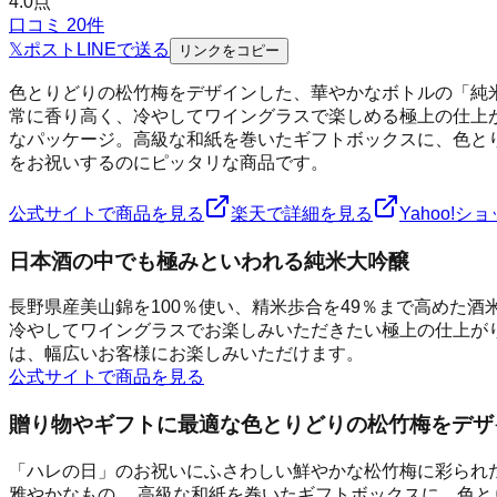
4.0
点
口コミ
20
件
𝕏
ポスト
LINE
で送る
リンクをコピー
色とりどりの松竹梅をデザインした、華やかなボトルの「純
常に香り高く、冷やしてワイングラスで楽しめる極上の仕上
なパッケージ。高級な和紙を巻いたギフトボックスに、色と
をお祝いするのにピッタリな商品です。
公式サイトで商品を見る
楽天で詳細を見る
Yahoo!
日本酒の中でも極みといわれる純米大吟醸
長野県産美山錦を100％使い、精米歩合を49％まで高めた酒
冷やしてワイングラスでお楽しみいただきたい極上の仕上がり
は、幅広いお客様にお楽しみいただけます。
公式サイトで商品を見る
贈り物やギフトに最適な色とりどりの松竹梅をデザ
「ハレの日」のお祝いにふさわしい鮮やかな松竹梅に彩られ
雅やかなもの。 高級な和紙を巻いたギフトボックスに、色