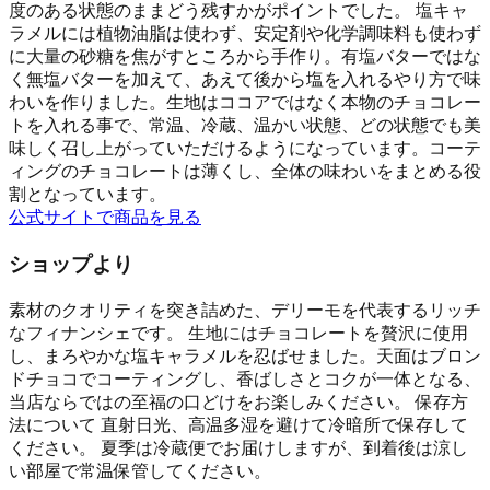
度のある状態のままどう残すかがポイントでした。 塩キャ
ラメルには植物油脂は使わず、安定剤や化学調味料も使わず
に大量の砂糖を焦がすところから手作り。有塩バターではな
く無塩バターを加えて、あえて後から塩を入れるやり方で味
わいを作りました。生地はココアではなく本物のチョコレー
トを入れる事で、常温、冷蔵、温かい状態、どの状態でも美
味しく召し上がっていただけるようになっています。コーテ
ィングのチョコレートは薄くし、全体の味わいをまとめる役
割となっています。
公式サイトで商品を見る
ショップより
素材のクオリティを突き詰めた、デリーモを代表するリッチ
なフィナンシェです。 生地にはチョコレートを贅沢に使用
し、まろやかな塩キャラメルを忍ばせました。天面はブロン
ドチョコでコーティングし、香ばしさとコクが一体となる、
当店ならではの至福の口どけをお楽しみください。 保存方
法について 直射日光、高温多湿を避けて冷暗所で保存して
ください。 夏季は冷蔵便でお届けしますが、到着後は涼し
い部屋で常温保管してください。