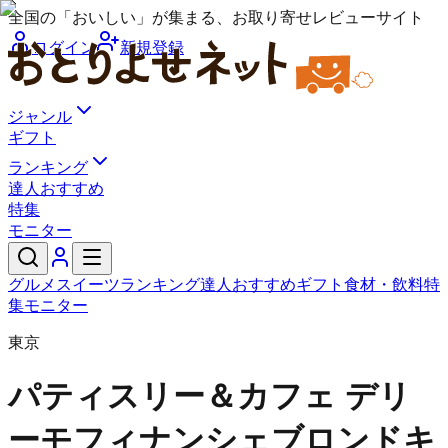
全国の「おいしい」が集まる、お取り寄せレビューサイト
ログイン
新規登録
ジャンル
ギフト
ランキング
達人おすすめ
特集
モニター
グルメ
スイーツ
ランキング
達人おすすめ
ギフト
食材・飲料
特
集
モニター
東京
パティスリー＆カフェ デリ
ーモ
フィナンシェブロンドキ