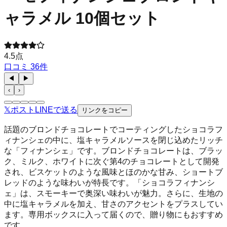
ャラメル 10個セット
4.5
点
口コミ
36
件
◀
▶
‹
›
𝕏
ポスト
LINE
で送る
リンクをコピー
話題のブロンドチョコレートでコーティングしたショコラフ
ィナンシェの中に、塩キャラメルソースを閉じ込めたリッチ
な「フィナンシェ」です。ブロンドチョコレートは、ブラッ
ク、ミルク、ホワイトに次ぐ第4のチョコレートとして開発
され、ビスケットのような風味とほのかな甘み、ショートブ
レッドのような味わいが特長です。「ショコラフィナンシ
ェ」は、スモーキーで奥深い味わいが魅力。さらに、生地の
中に塩キャラメルを加え、甘さのアクセントをプラスしてい
ます。専用ボックスに入って届くので、贈り物にもおすすめ
です。