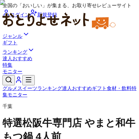
全国の「おいしい」が集まる、お取り寄せレビューサイト
ログイン
新規登録
ジャンル
ギフト
ランキング
達人おすすめ
特集
モニター
グルメ
スイーツ
ランキング
達人おすすめ
ギフト
食材・飲料
特
集
モニター
千葉
特選松阪牛専門店 やまと
和牛
もつ鍋 4人前