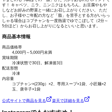
す！ キャベツ、ニラ、ニンニクはもちろん、お豆腐やもや
しなどお好みの野菜と一緒にお召し上がりください。 ただ
し、お子様やご年配の方など「脂」を苦手とする方がいらっ
しゃる場合はコプチャンを一度熱湯でゆでこぼして（2分～
5分ほど）からお召し上がりになるといいと思います。
商品基本情報
商品価格帯
4,000円～5,000円未満
賞味期限
冷凍状態で30日。解凍後3日
配送形態
冷凍
内容量
コプチャン×(230g）×2、専用スープ×1袋、小匠麺×2
玉、唐辛子×1袋
公式サイトで商品を見る
楽天で詳細を見る