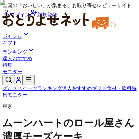
全国の「おいしい」が集まる、お取り寄せレビューサイト
ログイン
新規登録
ジャンル
ギフト
ランキング
達人おすすめ
特集
モニター
グルメ
スイーツ
ランキング
達人おすすめ
ギフト
食材・飲料
特
集
モニター
東京
ムーンハートのロール屋さん
濃厚チーズケーキ