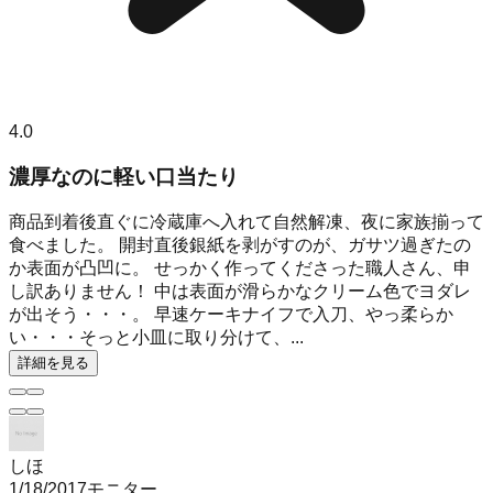
4.0
濃厚なのに軽い口当たり
商品到着後直ぐに冷蔵庫へ入れて自然解凍、夜に家族揃って
食べました。 開封直後銀紙を剥がすのが、ガサツ過ぎたの
か表面が凸凹に。 せっかく作ってくださった職人さん、申
し訳ありません！ 中は表面が滑らかなクリーム色でヨダレ
が出そう・・・。 早速ケーキナイフで入刀、やっ柔らか
い・・・そっと小皿に取り分けて、...
詳細を見る
しほ
1/18/2017
モニター