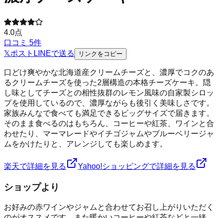
4.0
点
口コミ
5
件
𝕏
ポスト
LINE
で送る
リンクをコピー
口どけ爽やかな北海道産クリームチーズと、濃厚でコクのあ
るクリームチーズを使った2層構造の本格チーズケーキ。隠
し味としてチーズとの相性抜群のレモン風味の自家製シロッ
プを使用しているので、濃厚ながらも後引く美味しさです。
家族みんなで食べても満足できるビッグサイズで届きます。
そのまま食べるのはもちろん、コーヒーや紅茶、ワインと合
わせたり、マーマレードやイチゴジャムやブルーベリージャ
ムをかけたりと、アレンジしても楽しめます。
楽天で詳細を見る
Yahoo!ショッピングで詳細を見る
ショップより
お好みの赤ワインやジャムと合わせてお召し上がりいただく
のがオススメです。また暖かいコーヒーや紅茶などと一緒