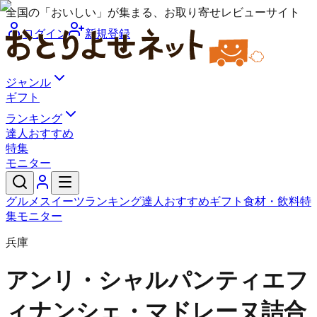
全国の「おいしい」が集まる、お取り寄せレビューサイト
ログイン
新規登録
ジャンル
ギフト
ランキング
達人おすすめ
特集
モニター
グルメ
スイーツ
ランキング
達人おすすめ
ギフト
食材・飲料
特
集
モニター
兵庫
アンリ・シャルパンティエ
フ
ィナンシェ・マドレーヌ詰合