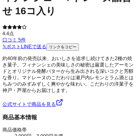
せ 16コ入り
4.4
点
口コミ
5
件
𝕏
ポスト
LINE
で送る
リンクをコピー
約40年前の発売以来、おいしさを追求し続けてきた2種の焼
き菓子。フィナンシェの美味しさの秘密は厳選したアーモン
ドとオリジナル発酵バターから生み出される深いコクと芳醇
な香り。マドレーヌのこだわりは瀬戸内レモンとラム酒とは
ちみつのみずみずしく爽やかな味わい。こだわりの洋菓子を
神戸・芦屋からお届けします。
公式サイトで商品を見る
商品基本情報
商品価格帯