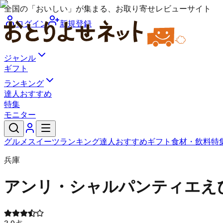
全国の「おいしい」が集まる、お取り寄せレビューサイト
ログイン
新規登録
ジャンル
ギフト
ランキング
達人おすすめ
特集
モニター
グルメ
スイーツ
ランキング
達人おすすめ
ギフト
食材・飲料
特
兵庫
アンリ・シャルパンティエ
え