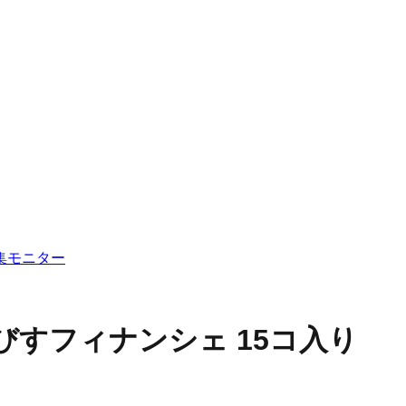
集
モニター
びすフィナンシェ 15コ入り