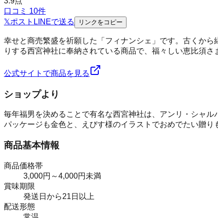
3.9
点
口コミ
10
件
𝕏
ポスト
LINE
で送る
リンクをコピー
幸せと商売繁盛を祈願した「フィナンシェ」です。古くから
りする西宮神社に奉納されている商品で、福々しい恵比須さ
公式サイトで商品を見る
ショップより
毎年福男を決めることで有名な西宮神社は、アンリ・シャル
パッケージも金色と、えびす様のイラストでおめでたい贈り
商品基本情報
商品価格帯
3,000円～4,000円未満
賞味期限
発送日から21日以上
配送形態
常温