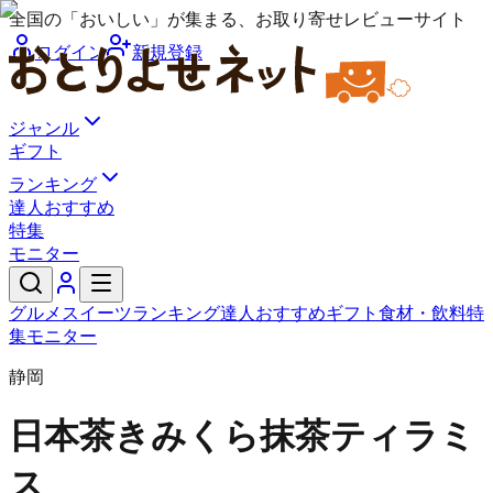
全国の「おいしい」が集まる、お取り寄せレビューサイト
ログイン
新規登録
ジャンル
ギフト
ランキング
達人おすすめ
特集
モニター
グルメ
スイーツ
ランキング
達人おすすめ
ギフト
食材・飲料
特
集
モニター
静岡
日本茶きみくら
抹茶ティラミ
ス