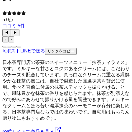
5.0
点
口コミ
5
件
◀
▶
‹
›
𝕏
ポスト
LINE
で送る
リンクをコピー
日本茶専門店の茶寮のスイーツメニュー「抹茶ティラミス」
です。ミルキーな甘さとコクのあるクリームには、こだわり
のチーズを配合しています。真っ白なクリームに重なる緑鮮
やかな抹茶の層には、自社で製造した厳選抹茶を贅沢に使
用。食べる直前に付属の抹茶スティックを振りかけること
で、風味豊かな抹茶の香りを感じられます。抹茶が別添えな
ので好みにあわせて振りかける量を調整できます。ミルキー
なクリームとほろ苦い濃厚抹茶のハーモニーが存分に楽しめ
る、日本茶専門店ならではの味わいです。自宅用はもちろん
贈り物にもおすすめです。
公式サイトで商品を見る