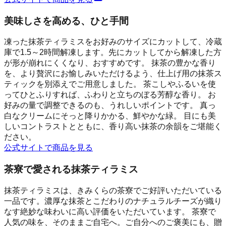
美味しさを高める、ひと手間
凍った抹茶ティラミスをお好みのサイズにカットして、冷蔵
庫で1.5～2時間解凍します。先にカットしてから解凍した方
が形が崩れにくくなり、おすすめです。 抹茶の豊かな香り
を、より贅沢にお愉しみいただけるよう、仕上げ用の抹茶ス
ティックを別添えでご用意しました。 茶こしやふるいを使
ってひとふりすれば、ふわりと立ちのぼる芳醇な香り。 お
好みの量で調整できるのも、うれしいポイントです。 真っ
白なクリームにそっと降りかかる、鮮やかな緑。 目にも美
しいコントラストとともに、香り高い抹茶の余韻をご堪能く
ださい。
公式サイトで商品を見る
茶寮で愛される抹茶ティラミス
抹茶ティラミスは、きみくらの茶寮でご好評いただいている
一品です。濃厚な抹茶とこだわりのナチュラルチーズが織り
なす絶妙な味わいに高い評価をいただいています。 茶寮で
人気の味を、そのままご自宅へ。ご自分へのご褒美にも、贈