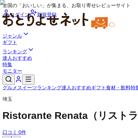
全国の「おいしい」が集まる、お取り寄せレビューサイト
ログイン
新規登録
ジャンル
ギフト
ランキング
達人おすすめ
特集
モニター
グルメ
スイーツ
ランキング
達人おすすめ
ギフト
食材・飲料
特
埼玉
Ristorante Renata（リ
口コミ
0
件