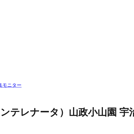
集
モニター
ストランテレナータ）
山政小山園 宇