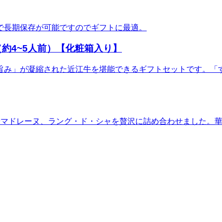
で長期保存が可能ですのでギフトに最適。
約4~5人前）【化粧箱入り】
旨み」が凝縮された近江牛を堪能できるギフトセットです。「
やマドレーヌ、ラング・ド・シャを贅沢に詰め合わせました。