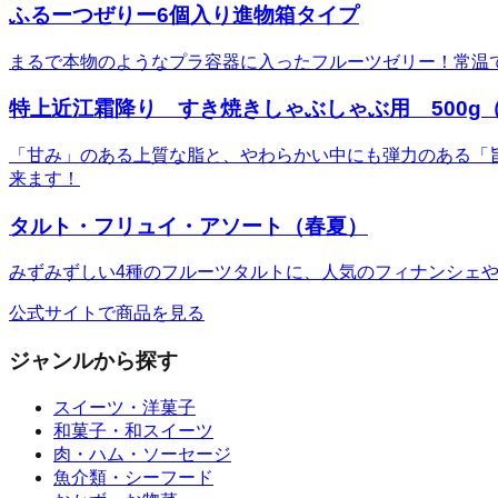
ふるーつぜりー6個入り進物箱タイプ
まるで本物のようなプラ容器に入ったフルーツゼリー！常温
特上近江霜降り すき焼きしゃぶしゃぶ用 500g（
「甘み」のある上質な脂と、やわらかい中にも弾力のある「
来ます！
タルト・フリュイ・アソート（春夏）
みずみずしい4種のフルーツタルトに、人気のフィナンシェ
公式サイトで商品を見る
ジャンルから探す
スイーツ・洋菓子
和菓子・和スイーツ
肉・ハム・ソーセージ
魚介類・シーフード