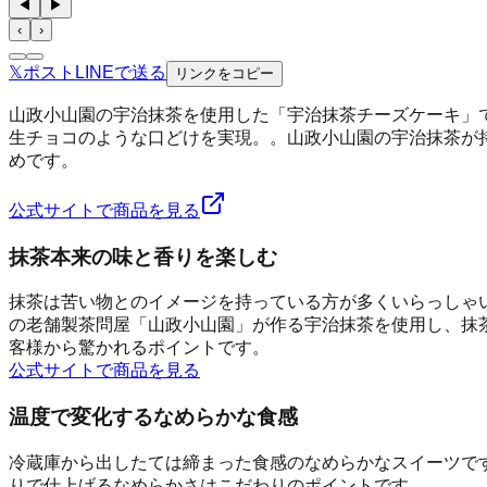
◀
▶
‹
›
𝕏
ポスト
LINE
で送る
リンクをコピー
山政小山園の宇治抹茶を使用した「宇治抹茶チーズケーキ」
生チョコのような口どけを実現。。山政小山園の宇治抹茶が
めです。
公式サイトで商品を見る
抹茶本来の味と香りを楽しむ
抹茶は苦い物とのイメージを持っている方が多くいらっしゃ
の老舗製茶問屋「山政小山園」が作る宇治抹茶を使用し、抹
客様から驚かれるポイントです。
公式サイトで商品を見る
温度で変化するなめらかな食感
冷蔵庫から出したては締まった食感のなめらかなスイーツで
りで仕上げるなめらかさはこだわりのポイントです。