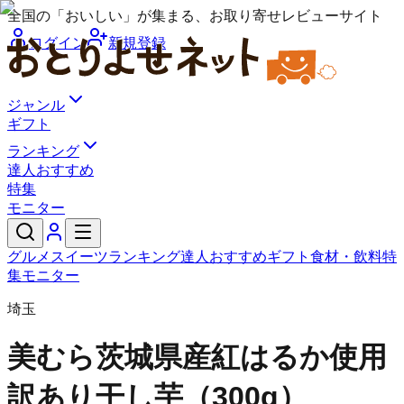
全国の「おいしい」が集まる、お取り寄せレビューサイト
ログイン
新規登録
ジャンル
ギフト
ランキング
達人おすすめ
特集
モニター
グルメ
スイーツ
ランキング
達人おすすめ
ギフト
食材・飲料
特
集
モニター
埼玉
美むら
茨城県産紅はるか使用
訳あり干し芋（300g）