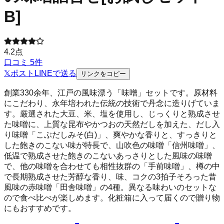
B]
4.2
点
口コミ
5
件
𝕏
ポスト
LINE
で送る
リンクをコピー
創業330余年、江戸の風味漂う「味噌」セットです。原材料
にこだわり、永年培われた伝統の技術で丹念に造りげていま
す。厳選された大豆、米、塩を使用し、じっくりと熟成させ
た味噌に、上質な昆布やかつおの天然だしを加えた、だし入
り味噌「こぶだしみそ(白)」、爽やかな香りと、すっきりと
した飽きのこない味が特長で、山吹色の味噌「信州味噌」、
低温で熟成させた飽きのこないあっさりとした風味の味噌
で、他の味噌を合わせても相性抜群の「手前味噌」、樽の中
で長期熟成させた芳醇な香り、味、コクの3拍子そろった昔
風味の赤味噌「田舎味噌」の4種。異なる味わいのセットな
ので食べ比べが楽しめます。化粧箱に入って届くので贈り物
にもおすすめです。