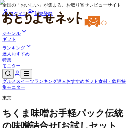
全国の「おいしい」が集まる、お取り寄せレビューサイト
ログイン
新規登録
ジャンル
ギフト
ランキング
達人おすすめ
特集
モニター
グルメ
スイーツ
ランキング
達人おすすめ
ギフト
食材・飲料
特
集
モニター
東京
ちくま味噌
お手軽パック伝統
の味噌詰合せ[お試しセット