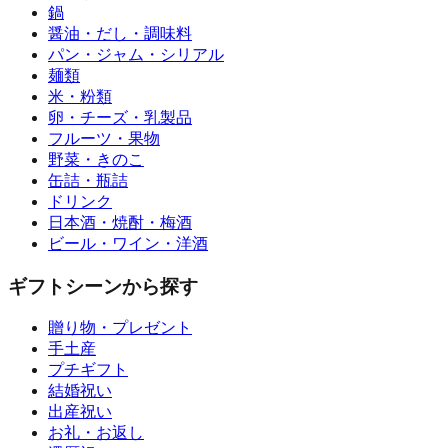
鍋
醤油・だし・調味料
パン・ジャム・シリアル
麺類
米・粉類
卵・チーズ・乳製品
フルーツ・果物
野菜・きのこ
缶詰・瓶詰
ドリンク
日本酒・焼酎・梅酒
ビール・ワイン・洋酒
ギフトシーンから探す
贈り物・プレゼント
手土産
プチギフト
結婚祝い
出産祝い
お礼・お返し