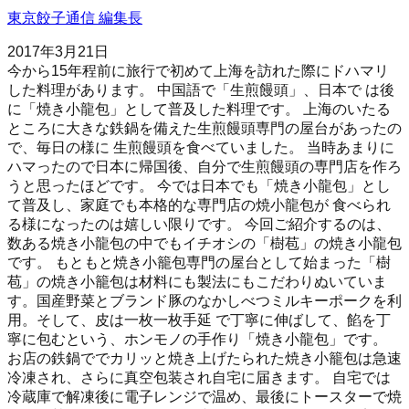
東京餃子通信 編集長
2017年3月21日
今から15年程前に旅行で初めて上海を訪れた際にドハマリ
した料理があります。 中国語で「生煎饅頭」、日本で は後
に「焼き小龍包」として普及した料理です。 上海のいたる
ところに大きな鉄鍋を備えた生煎饅頭専門の屋台があったの
で、毎日の様に 生煎饅頭を食べていました。 当時あまりに
ハマったので日本に帰国後、自分で生煎饅頭の専門店を作ろ
うと思ったほどです。 今では日本でも「焼き小龍包」とし
て普及し、家庭でも本格的な専門店の焼小龍包が 食べられ
る様になったのは嬉しい限りです。 今回ご紹介するのは、
数ある焼き小龍包の中でもイチオシの「樹苞」の焼き小龍包
です。 もともと焼き小籠包専門の屋台として始まった「樹
苞」の焼き小籠包は材料にも製法にもこだわりぬいていま
す。国産野菜とブランド豚のなかしべつミルキーポークを利
用。そして、皮は一枚一枚手延 で丁寧に伸ばして、餡を丁
寧に包むという、ホンモノの手作り「焼き小龍包」です。
お店の鉄鍋ででカリッと焼き上げたられた焼き小籠包は急速
冷凍され、さらに真空包装され自宅に届きます。 自宅では
冷蔵庫で解凍後に電子レンジで温め、最後にトースターで焼