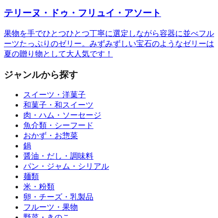
テリーヌ・ドゥ・フリュイ・アソート
果物を手でひとつひとつ丁寧に選定しながら容器に並べフル
ーツたっぷりのゼリー。みずみずしい宝石のようなゼリーは
夏の贈り物として大人気です！
ジャンルから探す
スイーツ・洋菓子
和菓子・和スイーツ
肉・ハム・ソーセージ
魚介類・シーフード
おかず・お惣菜
鍋
醤油・だし・調味料
パン・ジャム・シリアル
麺類
米・粉類
卵・チーズ・乳製品
フルーツ・果物
野菜・きのこ