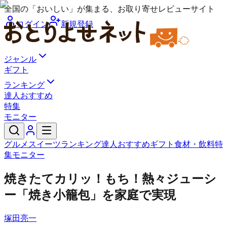
全国の「おいしい」が集まる、お取り寄せレビューサイト
ログイン
新規登録
ジャンル
ギフト
ランキング
達人おすすめ
特集
モニター
グルメ
スイーツ
ランキング
達人おすすめ
ギフト
食材・飲料
特
集
モニター
焼きたてカリッ！もち！熱々ジューシ
ー「焼き小籠包」を家庭で実現
塚田亮一