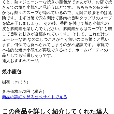
くと、熱々ジューシーな焼き小籠包ができあがり。お店で焼
き立ての焼き小籠包と見紛うほどです。 もちもちの皮の中
からは熱々のスープが隠れているので、迂闊に頬張るのは危
険です。まずは箸で穴を開けて豚肉の旨味タップリのスープ
を飲み干しましょう。 その後、香酢を付けて焼き小籠包の
皮と豚肉餡を楽しんでください。豚肉餡からはスープにも増
して旨味と甘みが凝縮されています。 そして、これだけジ
ューシーな餡 なのにしつこさが全く無いのにも驚くと思い
ます。何個でも食べられてしまうのが不思議です。 家庭で
本格的な焼き小籠包が再現できるので、ホームパーティの一
品としても活躍しそうです。
達人おすすめの一品
焼小籠包
樹苞（きぼう）
参考価格:
972
円
（税込）
商品の詳細を見る
公式サイトで見る
この商品を詳しく紹介してくれた達人