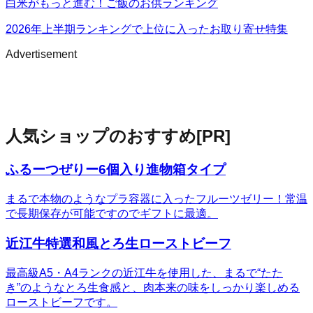
白米がもっと進む！ご飯のお供ランキング
2026年上半期ランキングで上位に入ったお取り寄せ特集
Advertisement
人気ショップのおすすめ
[PR]
ふるーつぜりー6個入り進物箱タイプ
まるで本物のようなプラ容器に入ったフルーツゼリー！常温
で長期保存が可能ですのでギフトに最適。
近江牛特選和風とろ生ローストビーフ
最高級A5・A4ランクの近江牛を使用した、まるで“たた
き”のようなとろ生食感と、肉本来の味をしっかり楽しめる
ローストビーフです。