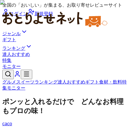
全国の「おいしい」が集まる、お取り寄せレビューサイト
ログイン
新規登録
ジャンル
ギフト
ランキング
達人おすすめ
特集
モニター
グルメ
スイーツ
ランキング
達人おすすめ
ギフト
食材・飲料
特
集
モニター
ポンッと入れるだけで どんなお料理
もプロの味！
caco