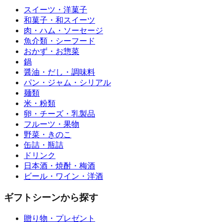
スイーツ・洋菓子
和菓子・和スイーツ
肉・ハム・ソーセージ
魚介類・シーフード
おかず・お惣菜
鍋
醤油・だし・調味料
パン・ジャム・シリアル
麺類
米・粉類
卵・チーズ・乳製品
フルーツ・果物
野菜・きのこ
缶詰・瓶詰
ドリンク
日本酒・焼酎・梅酒
ビール・ワイン・洋酒
ギフトシーンから探す
贈り物・プレゼント