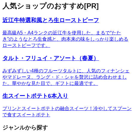
人気ショップのおすすめ
[PR]
近江牛特選和風とろ生ローストビーフ
最高級A5・A4ランクの近江牛を使用した、まるで“たた
き”のようなとろ生食感と、肉本来の味をしっかり楽しめる
ローストビーフです。
タルト・フリュイ・アソート（春夏）
みずみずしい4種のフルーツタルトに、人気のフィナンシェ
やマドレーヌ、ラング・ド・シャを贅沢に詰め合わせまし
た。華やかな見た目で、ギフトに最適です。
生スイートポテト6本入り
プリンとスイートポテトの融合スイーツ！冷やしてスプーン
で食すスイートポテト
ジャンルから探す