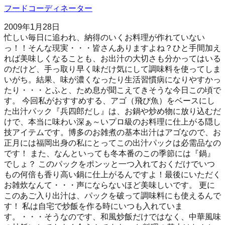
フードコーディネーター
2009年1月28日
忙しい毎日に追われ、納得のいくお料理が作れていない
っ！！そんな現実・・・皆さんありますよね？ひと手間加え
れば美味しくなることも、お出汁の大切さも分かってはいる
のだけど、手っ取り早く味だけ気にして調味料を使ってしま
いがち。結果、味が濃くなったり生活習慣病になりやすかっ
たり・・・とふと、ため息が聞こえてきそうな今日この頃で
す。 今回私がおすすめする、アゴ（飛び魚）をベースにし
た出汁パック『兵四郎だし』は、お鍋や炒め物に放り込むだ
けで、本当に味わい深ぁ～いプロ級のお料理に仕上がる隠し
技アイテムです。博多のお雑煮の基本出汁はアゴなので、お
正月には福岡出身の私にとってこの出汁パックは必需品なの
です！ また、なんといっても冬本番のこの季節には『鍋』
でしょ？ このパックをポンッと一つ入れておくだけでいつ
もの何倍も香り高い鍋に仕上がるんですよ！最後にいただく
お雑炊なんて・・・声にならないほど美味しいです。 更に
このあご入り出汁は、パックを破って調味料にも使えるんで
す！ 私は自宅で炒飯を作る時にいつも入れていま
す。・・・そうなのです、和風炒飯だけではなく、中華風味