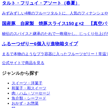
タルト・フリュイ・アソート（春夏）
みずみずしい4種のフルーツタルトに、人気のフィナンシェ
国産豚 自家製 焼豚スライス150ｇ×2 【真空
秘伝のスパイスと継承のたれで一晩寝かし、じっくり仕上げ
ふるーつぜりー6個入り進物箱タイプ
まるで本物のようなプラ容器に入ったフルーツゼリー！常温
公式サイトで商品を見る
ジャンルから探す
スイーツ・洋菓子
和菓子・和スイーツ
肉・ハム・ソーセージ
魚介類・シーフード
おかず・お惣菜