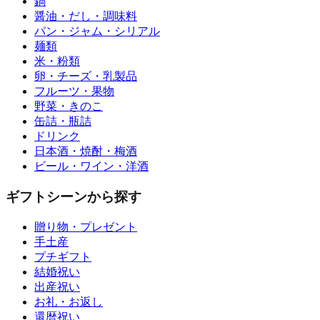
鍋
醤油・だし・調味料
パン・ジャム・シリアル
麺類
米・粉類
卵・チーズ・乳製品
フルーツ・果物
野菜・きのこ
缶詰・瓶詰
ドリンク
日本酒・焼酎・梅酒
ビール・ワイン・洋酒
ギフトシーンから探す
贈り物・プレゼント
手土産
プチギフト
結婚祝い
出産祝い
お礼・お返し
還暦祝い