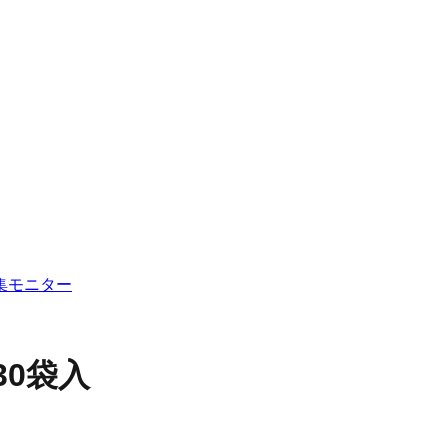
集
モニター
30袋入