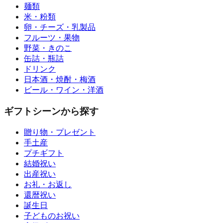
麺類
米・粉類
卵・チーズ・乳製品
フルーツ・果物
野菜・きのこ
缶詰・瓶詰
ドリンク
日本酒・焼酎・梅酒
ビール・ワイン・洋酒
ギフトシーンから探す
贈り物・プレゼント
手土産
プチギフト
結婚祝い
出産祝い
お礼・お返し
還暦祝い
誕生日
子どものお祝い