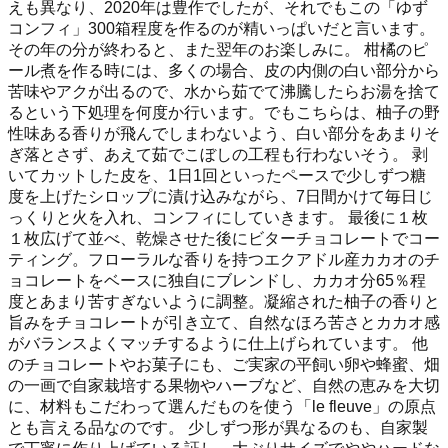
えも異なり、2020年は豊作でしたが、それでもこの「ゆず
コンフィ」300箱程度を作るのが精いっぱいだと言います。
その年の分が終わると、また翌年のお楽しみに。 柑橘のピ
ール煮を作る時には、多くの場合、皮の内側の白い部分から
苦味やアクが出るので、水から茹でて沸騰したらお湯を捨て
るという下処理を何度か行います。でもこちらは、柚子の野
性味ある香りが飛んでしまわないよう、白い部分をあまりそ
ぎ落とさず、あえて茹でこぼしの工程も行わないそう。 剥
いてカットした皮を、1日1回といったペースで少しずつ糖
度を上げたシロップに漬け込みながら、7日間かけて毎日じ
っくりと火を入れ、コンフィにしていきます。 最後に１枚
１枚広げて並べ、乾燥させた後にビターチョコレートでコー
ティング。フローラルな香りを持つエクアドル産カカオのチ
ョコレートをベースに独自にブレンドし、カカオ分65％程
度とあまり苦すぎないように調整。凝縮された柚子の香りと
旨みをチョコレートが引き立て、自然なほろ苦さとカカオ感
がバランスよくマッチするように仕上げられています。 他
のチョコレートやお菓子にも、ご実家の平飼い卵や蜂蜜、畑
の一画で自家栽培する果物やハーブなど、自然の恵みを大切
に、材料もこだわって選んだものを使う「le fleuve」の原点
とも言える品なのです。 少しずつ形が異なるのも、自家製