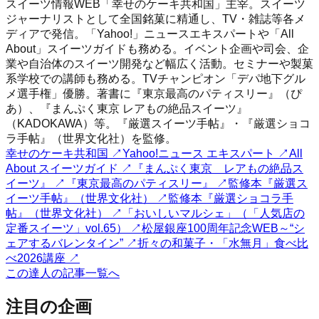
スイーツ情報WEB「幸せのケーキ共和国」主宰。スイーツ
ジャーナリストとして全国銘菓に精通し、TV・雑誌等各メ
ディアで発信。「Yahoo!」ニュースエキスパートや「All
About」スイーツガイドも務める。イベント企画や司会、企
業や自治体のスイーツ開発など幅広く活動。セミナーや製菓
系学校での講師も務める。TVチャンピオン「デパ地下グル
メ選手権」優勝。著書に『東京最高のパティスリー』（ぴ
あ）、『まんぷく東京 レアもの絶品スイーツ』
（KADOKAWA）等。『厳選スイーツ手帖』・『厳選ショコ
ラ手帖』（世界文化社）を監修。
幸せのケーキ共和国
↗
Yahoo!ニュース エキスパート
↗
All
About スイーツガイド
↗
『まんぷく東京 レアもの絶品ス
イーツ』
↗
『東京最高のパティスリー』
↗
監修本『厳選ス
イーツ手帖』（世界文化社）
↗
監修本『厳選ショコラ手
帖』（世界文化社）
↗
「おいしいマルシェ」（「人気店の
定番スイーツ」vol.65）
↗
松屋銀座100周年記念WEB～“シ
ェアするバレンタイン”
↗
折々の和菓子・「水無月」食べ比
べ2026講座
↗
この達人の記事一覧へ
注目の企画