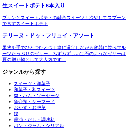
生スイートポテト6本入り
プリンとスイートポテトの融合スイーツ！冷やしてスプーン
で食すスイートポテト
テリーヌ・ドゥ・フリュイ・アソート
果物を手でひとつひとつ丁寧に選定しながら容器に並べフル
ーツたっぷりのゼリー。みずみずしい宝石のようなゼリーは
夏の贈り物として大人気です！
ジャンルから探す
スイーツ・洋菓子
和菓子・和スイーツ
肉・ハム・ソーセージ
魚介類・シーフード
おかず・お惣菜
鍋
醤油・だし・調味料
パン・ジャム・シリアル