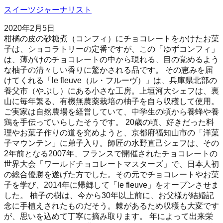
スイーツジャーナリスト
2020年2月5日
柑橘の皮の砂糖煮（コンフィ）にチョコレートをかけたお菓
子は、ショコラトリーの定番ですが、この「ゆずコンフィ」
は、薄がけのチョコレートの中から現れる、目の覚めるよう
な柚子の清々しい香りに驚かされる品です。 その恵みを届
けてくれる「le fleuve（ル・フルーヴ）」は、兵庫県北部の
養父市（やぶし）にある小さな工房。上垣河大シェフは、裏
山に毎年繁る、有機無農薬栽培の柚子を自ら収穫して使用。
ご実家は自然農場を経営していて、中学生の頃から養蜂や養
鶏を手伝っていらしたそうです。 20歳の頃、好きだった料
理やお菓子作りの道を究めようと、京都府福知山市の「洋菓
子マウンテン」に弟子入り。師匠の水野直己シェフは、その
2年前となる2007年、フランスで開催されたチョコレートの
世界大会「ワールドチョコレートマスターズ」で、日本人初
の総合優勝を遂げた方でした。その元でチョコレートやお菓
子を学び、2014年に帰郷して「le fleuve」をオープンさせま
した。 柚子の樹は、今から30年以上前に、お父様が結婚記
念に手植えされたものだそう。棘があるため収穫も大変です
が、思いを込めて丁寧に摘み取ります。 年によって出来栄