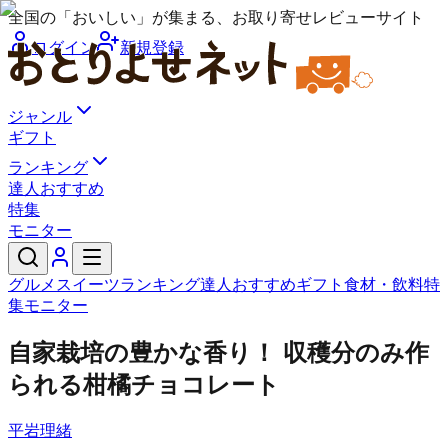
全国の「おいしい」が集まる、お取り寄せレビューサイト
ログイン
新規登録
ジャンル
ギフト
ランキング
達人おすすめ
特集
モニター
グルメ
スイーツ
ランキング
達人おすすめ
ギフト
食材・飲料
特
集
モニター
自家栽培の豊かな香り！ 収穫分のみ作
られる柑橘チョコレート
平岩理緒