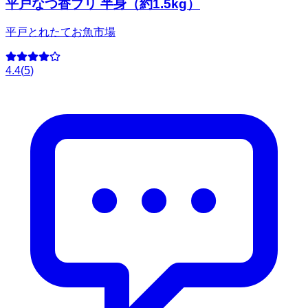
平戸なつ香ブリ 半身（約1.5kg）
平戸とれたてお魚市場
4.4
(
5
)