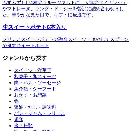
みずみずしい4種のフルーツタルトに、人気のフィナンシェ
やマドレーヌ、ラング・ド・シャを贅沢に詰め合わせまし
た。華やかな見た目で、ギフトに最適です。
生スイートポテト6本入り
プリンとスイートポテトの融合スイーツ！冷やしてスプーン
で食すスイートポテト
ジャンルから探す
スイーツ・洋菓子
和菓子・和スイーツ
肉・ハム・ソーセージ
魚介類・シーフード
おかず・お惣菜
鍋
醤油・だし・調味料
パン・ジャム・シリアル
麺類
米・粉類