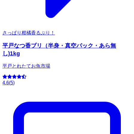
さっぱり柑橘香るぶり！
平戸なつ香ブリ（半身・真空パック・あら無
し)1kg
平戸とれたてお魚市場
4.6
(
5
)