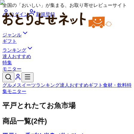
全国の「おいしい」が集まる、お取り寄せレビューサイト
ログイン
新規登録
ジャンル
ギフト
ランキング
達人おすすめ
特集
モニター
グルメ
スイーツ
ランキング
達人おすすめ
ギフト
食材・飲料
特
集
モニター
平戸とれたてお魚市場
商品一覧
(
2
件)