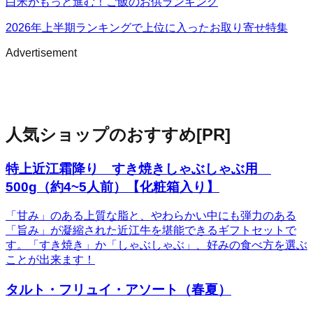
白米がもっと進む！ご飯のお供ランキング
2026年上半期ランキングで上位に入ったお取り寄せ特集
Advertisement
人気ショップのおすすめ
[PR]
特上近江霜降り すき焼きしゃぶしゃぶ用
500g（約4~5人前）【化粧箱入り】
「甘み」のある上質な脂と、やわらかい中にも弾力のある
「旨み」が凝縮された近江牛を堪能できるギフトセットで
す。「すき焼き」か「しゃぶしゃぶ」、好みの食べ方を選ぶ
ことが出来ます！
タルト・フリュイ・アソート（春夏）