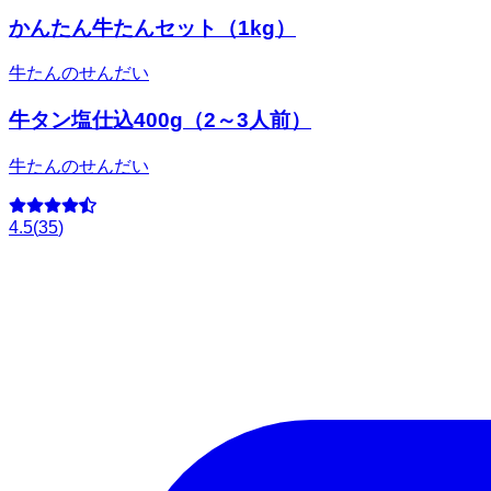
かんたん牛たんセット（1kg）
牛たんのせんだい
牛タン塩仕込400g（2～3人前）
牛たんのせんだい
4.5
(
35
)