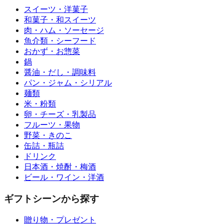
スイーツ・洋菓子
和菓子・和スイーツ
肉・ハム・ソーセージ
魚介類・シーフード
おかず・お惣菜
鍋
醤油・だし・調味料
パン・ジャム・シリアル
麺類
米・粉類
卵・チーズ・乳製品
フルーツ・果物
野菜・きのこ
缶詰・瓶詰
ドリンク
日本酒・焼酎・梅酒
ビール・ワイン・洋酒
ギフトシーンから探す
贈り物・プレゼント