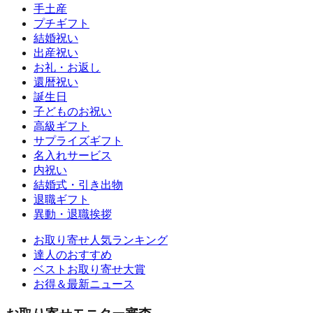
手土産
プチギフト
結婚祝い
出産祝い
お礼・お返し
還暦祝い
誕生日
子どものお祝い
高級ギフト
サプライズギフト
名入れサービス
内祝い
結婚式・引き出物
退職ギフト
異動・退職挨拶
お取り寄せ人気ランキング
達人のおすすめ
ベストお取り寄せ大賞
お得＆最新ニュース