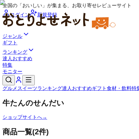
全国の「おいしい」が集まる、お取り寄せレビューサイト
ログイン
新規登録
ジャンル
ギフト
ランキング
達人おすすめ
特集
モニター
グルメ
スイーツ
ランキング
達人おすすめ
ギフト
食材・飲料
特
牛たんのせんだい
ショップサイトへ
→
商品一覧
(
2
件)