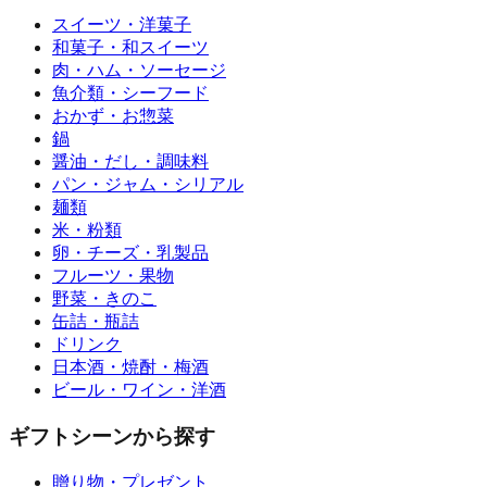
スイーツ・洋菓子
和菓子・和スイーツ
肉・ハム・ソーセージ
魚介類・シーフード
おかず・お惣菜
鍋
醤油・だし・調味料
パン・ジャム・シリアル
麺類
米・粉類
卵・チーズ・乳製品
フルーツ・果物
野菜・きのこ
缶詰・瓶詰
ドリンク
日本酒・焼酎・梅酒
ビール・ワイン・洋酒
ギフトシーンから探す
贈り物・プレゼント