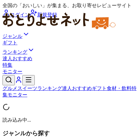
全国の「おいしい」が集まる、お取り寄せレビューサイト
ログイン
新規登録
ジャンル
ギフト
ランキング
達人おすすめ
特集
モニター
グルメ
スイーツ
ランキング
達人おすすめ
ギフト
食材・飲料
特
集
モニター
読み込み中...
ジャンルから探す