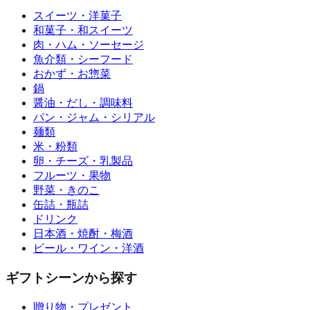
スイーツ・洋菓子
和菓子・和スイーツ
肉・ハム・ソーセージ
魚介類・シーフード
おかず・お惣菜
鍋
醤油・だし・調味料
パン・ジャム・シリアル
麺類
米・粉類
卵・チーズ・乳製品
フルーツ・果物
野菜・きのこ
缶詰・瓶詰
ドリンク
日本酒・焼酎・梅酒
ビール・ワイン・洋酒
ギフトシーンから探す
贈り物・プレゼント