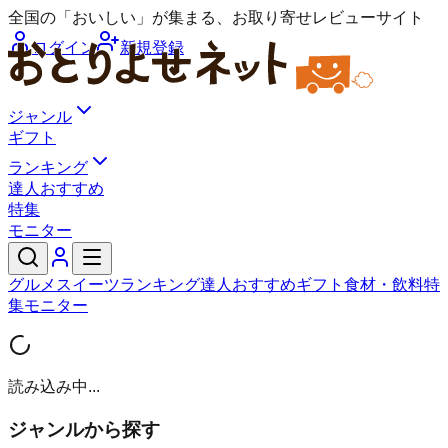
全国の「おいしい」が集まる、お取り寄せレビューサイト
ログイン
新規登録
ジャンル
ギフト
ランキング
達人おすすめ
特集
モニター
グルメ
スイーツ
ランキング
達人おすすめ
ギフト
食材・飲料
特
集
モニター
読み込み中...
ジャンルから探す