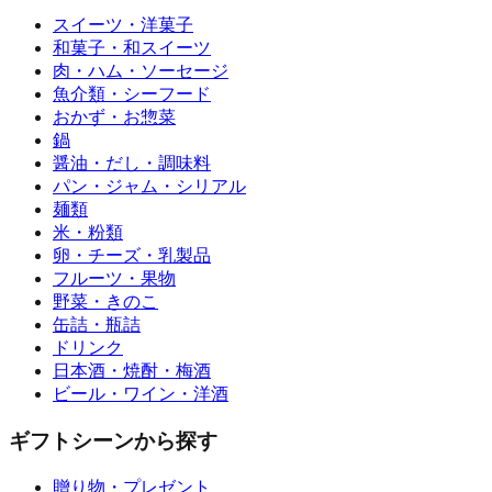
スイーツ・洋菓子
和菓子・和スイーツ
肉・ハム・ソーセージ
魚介類・シーフード
おかず・お惣菜
鍋
醤油・だし・調味料
パン・ジャム・シリアル
麺類
米・粉類
卵・チーズ・乳製品
フルーツ・果物
野菜・きのこ
缶詰・瓶詰
ドリンク
日本酒・焼酎・梅酒
ビール・ワイン・洋酒
ギフトシーンから探す
贈り物・プレゼント