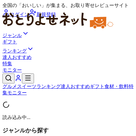
全国の「おいしい」が集まる、お取り寄せレビューサイト
ログイン
新規登録
ジャンル
ギフト
ランキング
達人おすすめ
特集
モニター
グルメ
スイーツ
ランキング
達人おすすめ
ギフト
食材・飲料
特
集
モニター
読み込み中...
ジャンルから探す