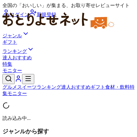
全国の「おいしい」が集まる、お取り寄せレビューサイト
ログイン
新規登録
ジャンル
ギフト
ランキング
達人おすすめ
特集
モニター
グルメ
スイーツ
ランキング
達人おすすめ
ギフト
食材・飲料
特
集
モニター
読み込み中...
ジャンルから探す