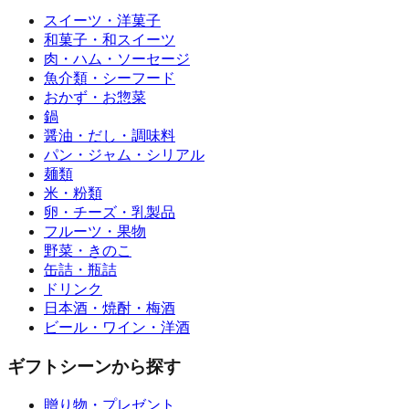
スイーツ・洋菓子
和菓子・和スイーツ
肉・ハム・ソーセージ
魚介類・シーフード
おかず・お惣菜
鍋
醤油・だし・調味料
パン・ジャム・シリアル
麺類
米・粉類
卵・チーズ・乳製品
フルーツ・果物
野菜・きのこ
缶詰・瓶詰
ドリンク
日本酒・焼酎・梅酒
ビール・ワイン・洋酒
ギフトシーンから探す
贈り物・プレゼント