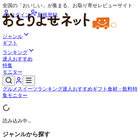
全国の「おいしい」が集まる、お取り寄せレビューサイト
ログイン
新規登録
ジャンル
ギフト
ランキング
達人おすすめ
特集
モニター
グルメ
スイーツ
ランキング
達人おすすめ
ギフト
食材・飲料
特
集
モニター
読み込み中...
ジャンルから探す