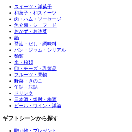
スイーツ・洋菓子
和菓子・和スイーツ
肉・ハム・ソーセージ
魚介類・シーフード
おかず・お惣菜
鍋
醤油・だし・調味料
パン・ジャム・シリアル
麺類
米・粉類
卵・チーズ・乳製品
フルーツ・果物
野菜・きのこ
缶詰・瓶詰
ドリンク
日本酒・焼酎・梅酒
ビール・ワイン・洋酒
ギフトシーンから探す
贈り物・プレゼント