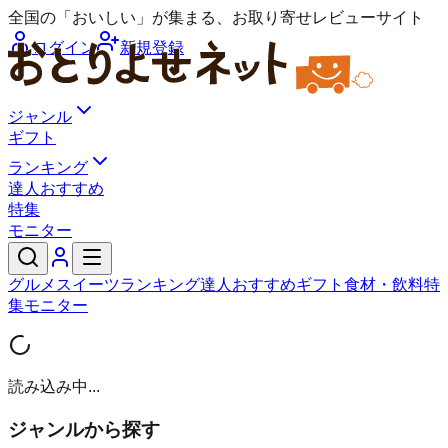
全国の「おいしい」が集まる、お取り寄せレビューサイト
ログイン
新規登録
ジャンル
ギフト
ランキング
達人おすすめ
特集
モニター
グルメ
スイーツ
ランキング
達人おすすめ
ギフト
食材・飲料
特
集
モニター
読み込み中...
ジャンルから探す