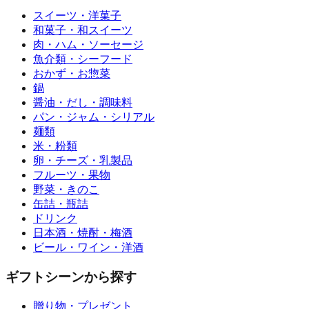
スイーツ・洋菓子
和菓子・和スイーツ
肉・ハム・ソーセージ
魚介類・シーフード
おかず・お惣菜
鍋
醤油・だし・調味料
パン・ジャム・シリアル
麺類
米・粉類
卵・チーズ・乳製品
フルーツ・果物
野菜・きのこ
缶詰・瓶詰
ドリンク
日本酒・焼酎・梅酒
ビール・ワイン・洋酒
ギフトシーンから探す
贈り物・プレゼント