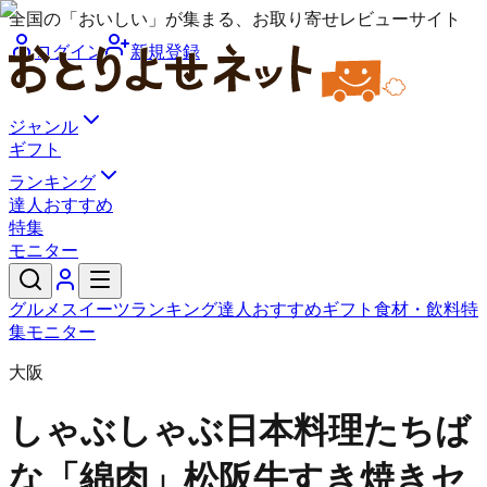
全国の「おいしい」が集まる、お取り寄せレビューサイト
ログイン
新規登録
ジャンル
ギフト
ランキング
達人おすすめ
特集
モニター
グルメ
スイーツ
ランキング
達人おすすめ
ギフト
食材・飲料
特
集
モニター
大阪
しゃぶしゃぶ日本料理たちば
な
「綿肉」松阪牛すき焼きセ