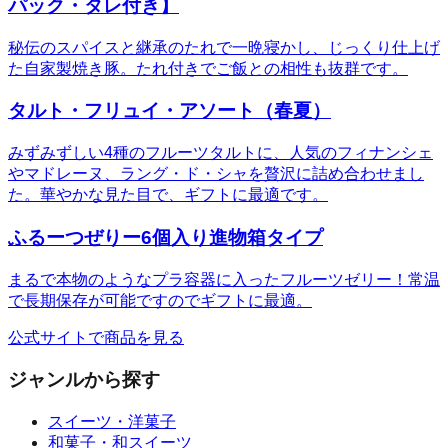
パック・タレ付き】
秘伝のスパイスと継承のたれで一晩寝かし、じっくり仕上げ
た自家製焼き豚。たれ付きでご飯との相性も抜群です。
タルト・フリュイ・アソート（春夏）
みずみずしい4種のフルーツタルトに、人気のフィナンシェ
やマドレーヌ、ラング・ド・シャを贅沢に詰め合わせまし
た。華やかな見た目で、ギフトに最適です。
ふるーつぜりー6個入り進物箱タイプ
まるで本物のようなプラ容器に入ったフルーツゼリー！常温
で長期保存が可能ですのでギフトに最適。
公式サイトで商品を見る
ジャンルから探す
スイーツ・洋菓子
和菓子・和スイーツ