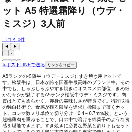
ット A5 特選霜降り（ウデ・
ミスジ）3人前
口コミ
0
件
◀
▶
‹
›
𝕏
ポスト
LINE
で送る
リンクをコピー
A5ランクの松阪牛（ウデ・ミスジ）すき焼き用セットで
す。松阪牛は、日本が誇る国産牛最高峰のブランド牛。その
中でも、しゃぶしゃぶやすき焼きにオススメの部位、きめ細
かなサシが魅了するA5ランク松阪牛ウデ・ミスジです。肉
質はとても柔らかく、赤身の美味しさが特長です。特許取得
の独自技術で、食感が残る限界を追求し極限まで薄くカッ
ト。コンマ数ミリ単位で切り分け「0.4～0.7mm/枚」という
超極薄肉を重ねることで、口の中で溶ける綿菓子のような食
感を堪能できます。すき焼きに必要な野菜と割り下もセット
となっているので手軽に本格的な味を自宅で楽しめます。