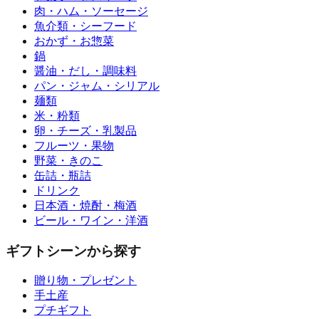
肉・ハム・ソーセージ
魚介類・シーフード
おかず・お惣菜
鍋
醤油・だし・調味料
パン・ジャム・シリアル
麺類
米・粉類
卵・チーズ・乳製品
フルーツ・果物
野菜・きのこ
缶詰・瓶詰
ドリンク
日本酒・焼酎・梅酒
ビール・ワイン・洋酒
ギフトシーンから探す
贈り物・プレゼント
手土産
プチギフト