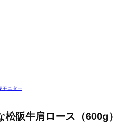
集
モニター
な
松阪牛肩ロース（600g）