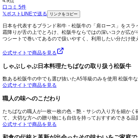
4.9
点
口コミ
5
件
𝕏
ポスト
LINE
で送る
リンクをコピー
日本を代表するブランド和牛・松阪牛の「肩ロース」をスラ
霜降りが舌の上でとろけ、松阪牛ならではの深いコクが広が
つシートで巻いてあるので扱いやすく、利用したい分だけ使
公式サイトで商品を見る
しゃぶしゃぶ日本料理たちばなの取り扱う松阪牛
数ある松阪牛の中でも選び抜いたA5等級のみを使用 松阪牛
公式サイトで商品を見る
職人の味へのこだわり
たちばなの職人が一枚一枚の色・艶・サシの入り方を細かく確
て、大切な方への贈り物にも自信を持っておすすめできる品
公式サイトで商品を見る
和食の伝統と革新が出会ったその味わいをご家庭で