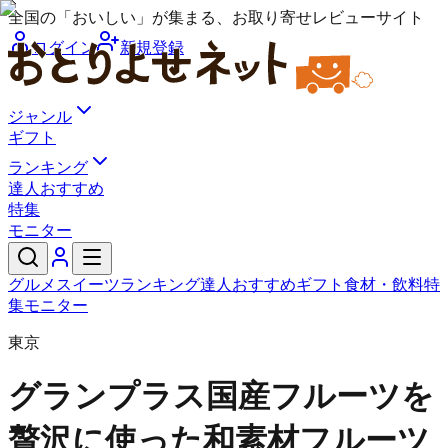
全国の「おいしい」が集まる、お取り寄せレビューサイト
ログイン
新規登録
ジャンル
ギフト
ランキング
達人おすすめ
特集
モニター
グルメ
スイーツ
ランキング
達人おすすめ
ギフト
食材・飲料
特
集
モニター
東京
グランプラス
国産フルーツを
贅沢に使った和素材フルーツ