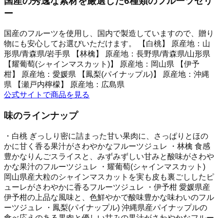
国産の秀逸な素材を厳選した6種類のフルーツゼリ
ー
国産のフルーツを使用し、国内で製造していますので、贈り
物にも安心してお選びいただけます。 【白桃】 原産地：山
形県/青森県/岩手県 【林檎】 原産地：長野県/青森県/山形県
【耀葡萄(シャインマスカット)】 原産地：岡山県 【伊予
柑】 原産地：愛媛県 【鳳梨(パイナップル)】 原産地：沖縄
県 【瀬戸内檸檬】 原産地：広島県
公式サイトで商品を見る
味のラインナップ
・白桃 ぎっしり密に詰まった甘い果肉に、さっぱりとほの
かに甘く香る果汁がさわやかなフルーツジュレ ・林檎 食感
豊かなりんごスライスと、みずみずしい甘みと酸味がさわや
かな果汁のフルーツジュレ ・耀葡萄(シャインマスカット)
岡山県産大粒のシャインマスカットを実も皮も裏ごししたピ
ューレがさわやかに香るフルーツジュレ ・伊予柑 愛媛県産
伊予柑の上品な風味と、色鮮やかで酸味豊かな味わいのフル
ーツジュレ ・鳳梨(パイナップル) 沖縄県産パイナップルの
食べ応えのある果肉と優しい甘みの果汁がさわやかなフルー