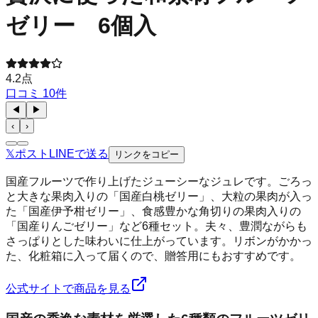
ゼリー 6個入
4.2
点
口コミ
10
件
◀
▶
‹
›
𝕏
ポスト
LINE
で送る
リンクをコピー
国産フルーツで作り上げたジューシーなジュレです。ごろっ
と大きな果肉入りの「国産白桃ゼリー」、大粒の果肉が入っ
た「国産伊予柑ゼリー」、食感豊かな角切りの果肉入りの
「国産りんごゼリー」など6種セット。夫々、豊潤ながらも
さっぱりとした味わいに仕上がっています。リボンがかかっ
た、化粧箱に入って届くので、贈答用にもおすすめです。
公式サイトで商品を見る