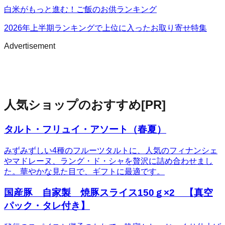
白米がもっと進む！ご飯のお供ランキング
2026年上半期ランキングで上位に入ったお取り寄せ特集
Advertisement
人気ショップのおすすめ
[PR]
タルト・フリュイ・アソート（春夏）
みずみずしい4種のフルーツタルトに、人気のフィナンシェ
やマドレーヌ、ラング・ド・シャを贅沢に詰め合わせまし
た。華やかな見た目で、ギフトに最適です。
国産豚 自家製 焼豚スライス150ｇ×2 【真空
パック・タレ付き】