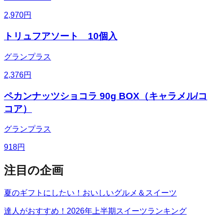
2,970
円
トリュフアソート 10個入
グランプラス
2,376
円
ペカンナッツショコラ 90g BOX（キャラメル/コ
コア）
グランプラス
918
円
注目の企画
夏のギフトにしたい！おいしいグルメ＆スイーツ
達人がおすすめ！2026年上半期スイーツランキング