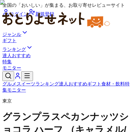
全国の「おいしい」が集まる、お取り寄せレビューサイト
ログイン
新規登録
ジャンル
ギフト
ランキング
達人おすすめ
特集
モニター
グルメ
スイーツ
ランキング
達人おすすめ
ギフト
食材・飲料
特
集
モニター
東京
グランプラス
ペカンナッツシ
ョコラ ハーフ （キャラメル/