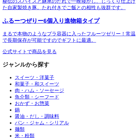
秘伝のスパイスと継承のたれで一晩寝かし、じっくり仕上げ
た自家製焼き豚。たれ付きでご飯との相性も抜群です。
ふるーつぜりー6個入り進物箱タイプ
まるで本物のようなプラ容器に入ったフルーツゼリー！常温
で長期保存が可能ですのでギフトに最適。
公式サイトで商品を見る
ジャンルから探す
スイーツ・洋菓子
和菓子・和スイーツ
肉・ハム・ソーセージ
魚介類・シーフード
おかず・お惣菜
鍋
醤油・だし・調味料
パン・ジャム・シリアル
麺類
米・粉類