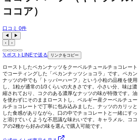
ココア）
口コミ
0
件
◀
▶
‹
›
𝕏
ポスト
LINE
で送る
リンクをコピー
ローストしたペカンナッツをクーベルチュールチョコレート
でコーティングした「ペカンナッツショコラ」です。ペカン
ナッツの中でも「トッパーハーフ」という小粒の品種を使用
し、1粒が通常の1/3くらいの大きさです。小さい分、味は濃
縮されており、コクのある濃厚なナッツの味が特徴です。油
を使わずにそのままローストし、ベルギー産クーベルチュー
ルチョコレートで丁寧に包み込みました。ナッツのカリッと
した食感がありながら、口の中でチョコレートと一緒にすっ
と溶けていくような不思議な味わいです。キャラメル、ココ
アの2種から好みの味を選んで購入可能です。