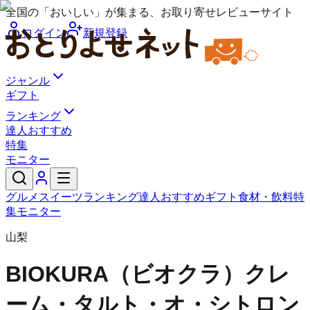
全国の「おいしい」が集まる、お取り寄せレビューサイト
ログイン
新規登録
ジャンル
ギフト
ランキング
達人おすすめ
特集
モニター
グルメ
スイーツ
ランキング
達人おすすめ
ギフト
食材・飲料
特
集
モニター
山梨
BIOKURA（ビオクラ）
クレ
ーム・タルト・オ・シトロン