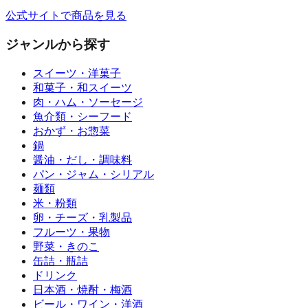
公式サイトで商品を見る
ジャンルから探す
スイーツ・洋菓子
和菓子・和スイーツ
肉・ハム・ソーセージ
魚介類・シーフード
おかず・お惣菜
鍋
醤油・だし・調味料
パン・ジャム・シリアル
麺類
米・粉類
卵・チーズ・乳製品
フルーツ・果物
野菜・きのこ
缶詰・瓶詰
ドリンク
日本酒・焼酎・梅酒
ビール・ワイン・洋酒