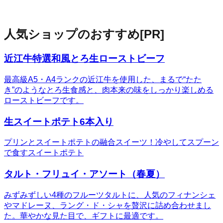
人気ショップのおすすめ
[PR]
近江牛特選和風とろ生ローストビーフ
最高級A5・A4ランクの近江牛を使用した、まるで“たた
き”のようなとろ生食感と、肉本来の味をしっかり楽しめる
ローストビーフです。
生スイートポテト6本入り
プリンとスイートポテトの融合スイーツ！冷やしてスプーン
で食すスイートポテト
タルト・フリュイ・アソート（春夏）
みずみずしい4種のフルーツタルトに、人気のフィナンシェ
やマドレーヌ、ラング・ド・シャを贅沢に詰め合わせまし
た。華やかな見た目で、ギフトに最適です。