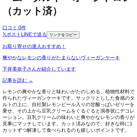
（カット済）
口コミ
0
件
𝕏
ポスト
LINE
で送る
リンクをコピー
お取り寄せの達人おすすめ！
爽やかなレモンの香りがたまらないヴィーガンケーキ
下井美奈子
さんが紹介しています
記事を読む →
レモンの爽やかな香りと味わいがたのしめる、植物性材料で
作られたヴィーガンケーキです。サックリとしした食感のタ
ルトの上に、自社製レモンピール入りの甘酸っぱいゼリーを
乗せ、その上から豆乳クリームをぐるぐると渦巻状にデコレ
ーション。豆乳クリームの味わいと爽やかなレモンの香りが
見事にマッチしています。カット済みなので、好きな時に1
カットずつ解凍して食べられるのも嬉しいポイントです。