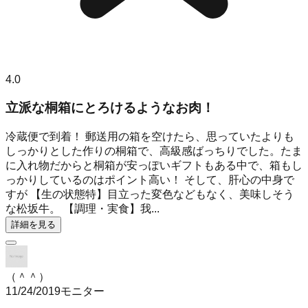
4.0
立派な桐箱にとろけるようなお肉！
冷蔵便で到着！ 郵送用の箱を空けたら、思っていたよりも
しっかりとした作りの桐箱で、高級感ばっちりでした。たま
に入れ物だからと桐箱が安っぽいギフトもある中で、箱もし
っかりしているのはポイント高い！ そして、肝心の中身で
すが 【生の状態特】目立った変色などもなく、美味しそう
な松坂牛。 【調理・実食】我...
詳細を見る
（＾＾）
11/24/2019
モニター