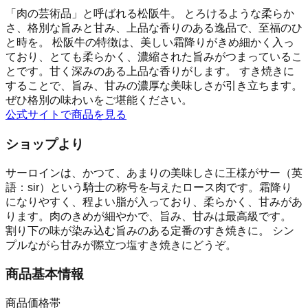
「肉の芸術品」と呼ばれる松阪牛。 とろけるような柔らか
さ、格別な旨みと甘み、上品な香りのある逸品で、至福のひ
と時を。 松阪牛の特徴は、美しい霜降りがきめ細かく入っ
ており、とても柔らかく、濃縮された旨みがつまっているこ
とです。甘く深みのある上品な香りがします。 すき焼きに
することで、旨み、甘みの濃厚な美味しさが引き立ちます。
ぜひ格別の味わいをご堪能ください。
公式サイトで商品を見る
ショップより
サーロインは、かつて、あまりの美味しさに王様がサー（英
語：sir）という騎士の称号を与えたロース肉です。霜降り
になりやすく、程よい脂が入っており、柔らかく、甘みがあ
ります。肉のきめが細やかで、旨み、甘みは最高級です。
割り下の味が染み込む旨みのある定番のすき焼きに。 シン
プルながら甘みが際立つ塩すき焼きにどうぞ。
商品基本情報
商品価格帯