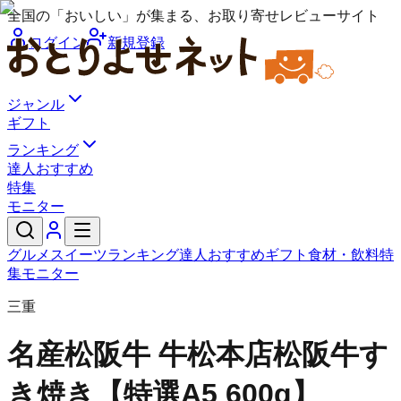
全国の「おいしい」が集まる、お取り寄せレビューサイト
ログイン
新規登録
ジャンル
ギフト
ランキング
達人おすすめ
特集
モニター
グルメ
スイーツ
ランキング
達人おすすめ
ギフト
食材・飲料
特
集
モニター
三重
名産松阪牛 牛松本店
松阪牛す
き焼き【特選A5 600g】