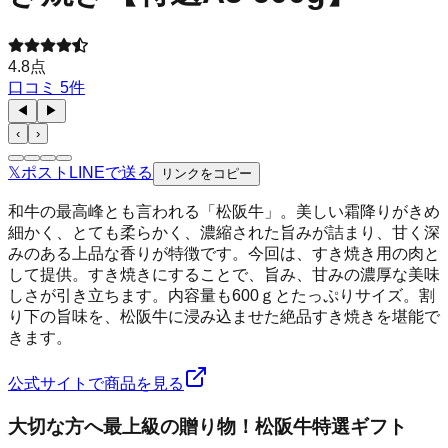
4.8
点
口コミ
5
件
◀
▶
‹
›
𝕏
ポスト
LINE
で送る
リンクをコピー
和牛の最高峰とも言われる「松阪牛」。美しい霜降りがきめ
細かく、とても柔らかく、濃縮された旨みが詰まり、甘く深
みのある上品な香りが特徴です。今回は、すき焼き用の肉と
して提供。すき焼きにすることで、旨み、甘みの濃厚な美味
しさが引き立ちます。内容量も600ｇとたっぷりサイズ。割
り下の旨味を、松阪牛に浸み込ませた絶品すき焼きを堪能で
きます。
公式サイトで商品を見る
大切な方へ最上級の贈り物！松阪牛特選ギフト