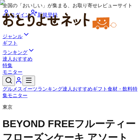
全国の「おいしい」が集まる、お取り寄せレビューサイト
ログイン
新規登録
ジャンル
ギフト
ランキング
達人おすすめ
特集
モニター
グルメ
スイーツ
ランキング
達人おすすめ
ギフト
食材・飲料
特
集
モニター
東京
BEYOND FREE
フルーティー
フローズンケーキ アソート