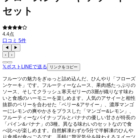
セット
4.4
点
口コミ
5
件
◀
▶
‹
›
𝕏
ポスト
LINE
で送る
リンクをコピー
フルーツの魅力をぎゅっと詰め込んだ、ひんやり「フローズ
ンケーキ」です。フルーティーなムース、果肉感たっぷりの
ソース、そしてクラッシュ寒天ゼリーの3層が織りなす味わ
いと食感のハーモニーを楽しめます。人気のアサイーと相性
抜群のベリーを合わせた「ベリー&アサイー」、濃厚マンゴ
ーにレモンの爽やかさをプラスした「マンゴー&レモン」、
フルーティーなパイナップルとバナナの優しい甘さが特長の
「パイン&バナナ」の3種。異なる味わいのセットなので食
べ比べが楽しめます。自然解凍わずか5分で半解凍のひんや
り食感が食べごろです。手軽に贅沢気分を味わえるスイーツ