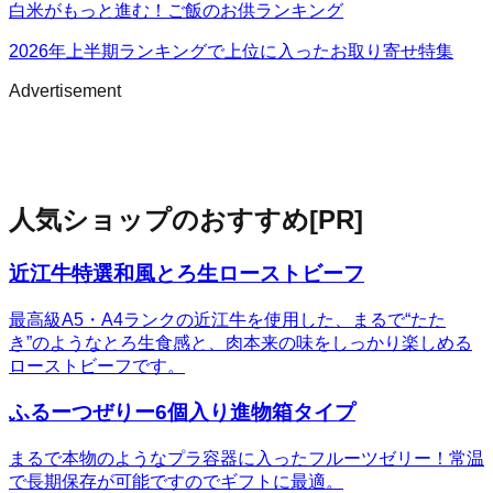
白米がもっと進む！ご飯のお供ランキング
2026年上半期ランキングで上位に入ったお取り寄せ特集
Advertisement
人気ショップのおすすめ
[PR]
近江牛特選和風とろ生ローストビーフ
最高級A5・A4ランクの近江牛を使用した、まるで“たた
き”のようなとろ生食感と、肉本来の味をしっかり楽しめる
ローストビーフです。
ふるーつぜりー6個入り進物箱タイプ
まるで本物のようなプラ容器に入ったフルーツゼリー！常温
で長期保存が可能ですのでギフトに最適。