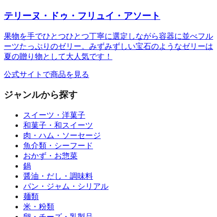
テリーヌ・ドゥ・フリュイ・アソート
果物を手でひとつひとつ丁寧に選定しながら容器に並べフル
ーツたっぷりのゼリー。みずみずしい宝石のようなゼリーは
夏の贈り物として大人気です！
公式サイトで商品を見る
ジャンルから探す
スイーツ・洋菓子
和菓子・和スイーツ
肉・ハム・ソーセージ
魚介類・シーフード
おかず・お惣菜
鍋
醤油・だし・調味料
パン・ジャム・シリアル
麺類
米・粉類
卵・チーズ・乳製品