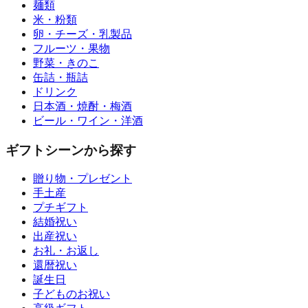
麺類
米・粉類
卵・チーズ・乳製品
フルーツ・果物
野菜・きのこ
缶詰・瓶詰
ドリンク
日本酒・焼酎・梅酒
ビール・ワイン・洋酒
ギフトシーンから探す
贈り物・プレゼント
手土産
プチギフト
結婚祝い
出産祝い
お礼・お返し
還暦祝い
誕生日
子どものお祝い