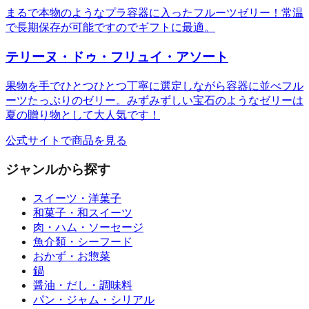
まるで本物のようなプラ容器に入ったフルーツゼリー！常温
で長期保存が可能ですのでギフトに最適。
テリーヌ・ドゥ・フリュイ・アソート
果物を手でひとつひとつ丁寧に選定しながら容器に並べフル
ーツたっぷりのゼリー。みずみずしい宝石のようなゼリーは
夏の贈り物として大人気です！
公式サイトで商品を見る
ジャンルから探す
スイーツ・洋菓子
和菓子・和スイーツ
肉・ハム・ソーセージ
魚介類・シーフード
おかず・お惣菜
鍋
醤油・だし・調味料
パン・ジャム・シリアル