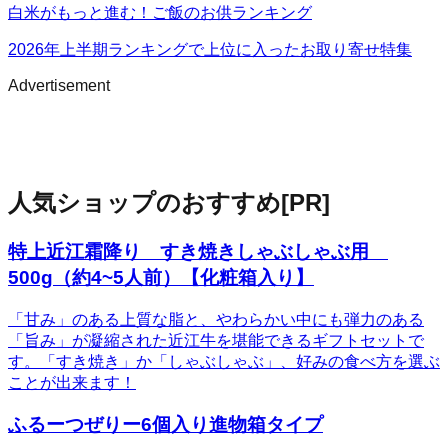
白米がもっと進む！ご飯のお供ランキング
2026年上半期ランキングで上位に入ったお取り寄せ特集
Advertisement
人気ショップのおすすめ
[PR]
特上近江霜降り すき焼きしゃぶしゃぶ用
500g（約4~5人前）【化粧箱入り】
「甘み」のある上質な脂と、やわらかい中にも弾力のある
「旨み」が凝縮された近江牛を堪能できるギフトセットで
す。「すき焼き」か「しゃぶしゃぶ」、好みの食べ方を選ぶ
ことが出来ます！
ふるーつぜりー6個入り進物箱タイプ