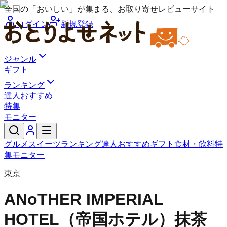
全国の「おいしい」が集まる、お取り寄せレビューサイト
ログイン
新規登録
ジャンル
ギフト
ランキング
達人おすすめ
特集
モニター
グルメ
スイーツ
ランキング
達人おすすめ
ギフト
食材・飲料
特
集
モニター
東京
ANoTHER IMPERIAL
HOTEL（帝国ホテル）
抹茶