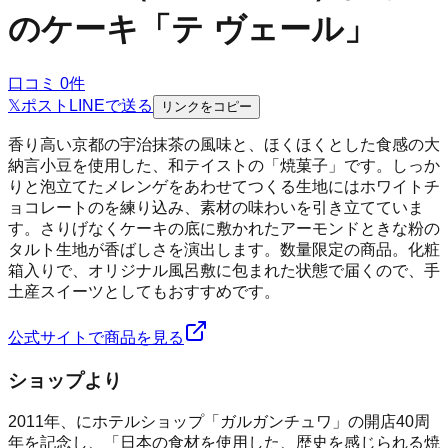
のケーキ「テ ヴェール」
口コミ
0
件
𝕏
ポスト
LINE
で送る
リンクをコピー
香り高い京都の宇治抹茶の風味と、ほくほくとした食感の大
納言小豆を使用した、和テイストの「焼菓子」です。しっか
りと泡立てたメレンゲをあわせてつくる生地にはホワイトチ
ョコレートのを練り込み、素材の味わいを引き立てていま
す。さりげなくケーキの底に敷かれたアーモンドときな粉の
タルト生地が香ばしさを演出します。数量限定の商品。化粧
箱入りで、オリジナル風呂敷に包まれた状態で届くので、手
土産スイーツとしてもおすすめです。
公式サイトで商品を見る
ショップより
2011年、にホテルショップ「ガルガンチュワ」の開店40周
年を記念し、「日本の食材を使用した、歴史を感じられる焼