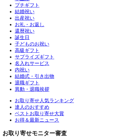
プチギフト
結婚祝い
出産祝い
お礼・お返し
還暦祝い
誕生日
子どものお祝い
高級ギフト
サプライズギフト
名入れサービス
内祝い
結婚式・引き出物
退職ギフト
異動・退職挨拶
お取り寄せ人気ランキング
達人のおすすめ
ベストお取り寄せ大賞
お得＆最新ニュース
お取り寄せモニター審査