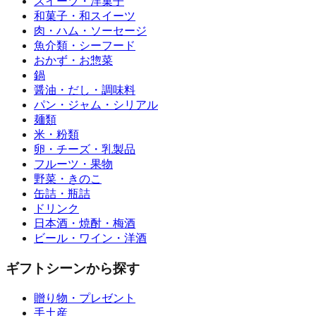
スイーツ・洋菓子
和菓子・和スイーツ
肉・ハム・ソーセージ
魚介類・シーフード
おかず・お惣菜
鍋
醤油・だし・調味料
パン・ジャム・シリアル
麺類
米・粉類
卵・チーズ・乳製品
フルーツ・果物
野菜・きのこ
缶詰・瓶詰
ドリンク
日本酒・焼酎・梅酒
ビール・ワイン・洋酒
ギフトシーンから探す
贈り物・プレゼント
手土産