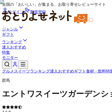
全国の「おいしい」が集まる、お取り寄せレビューサイト
ログイン
新規登録
ジャンル
ギフト
ランキング
達人おすすめ
特集
モニター
グルメ
スイーツ
ランキング
達人おすすめ
ギフト
食材・飲料
特
群馬
エントワスイーツガーデン
シ