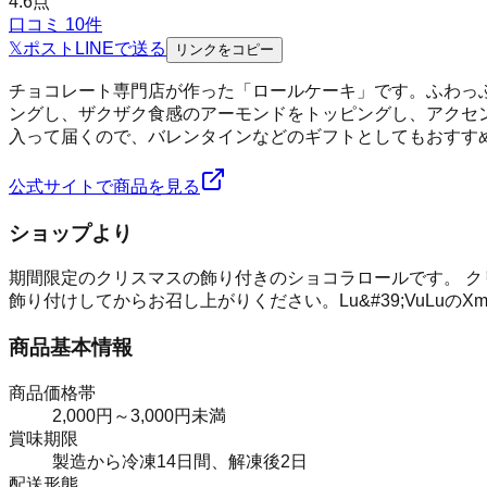
4.6
点
口コミ
10
件
𝕏
ポスト
LINE
で送る
リンクをコピー
チョコレート専門店が作った「ロールケーキ」です。ふわっ
ングし、ザクザク食感のアーモンドをトッピングし、アクセ
入って届くので、バレンタインなどのギフトとしてもおすす
公式サイトで商品を見る
ショップより
期間限定のクリスマスの飾り付きのショコラロールです。 ク
飾り付けしてからお召し上がりください。Lu&#39;VuLuの
商品基本情報
商品価格帯
2,000円～3,000円未満
賞味期限
製造から冷凍14日間、解凍後2日
配送形態