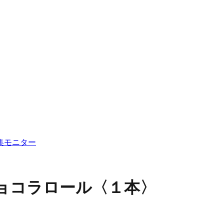
集
モニター
ョコラロール〈１本〉