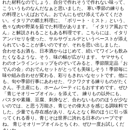
れた材料なのでしょう、自分で作れそうで作れない味って、
こういうものなんだなぁと思いました。 寒い季節の練りも
の料理といえばおでん。おでんにもぜひ添えてみてくださ
い。イタリアの郷土料理に、「ボリート・ミスト」という、
色々な肉や野菜を茹でた料理があります。「イタリア風おで
ん」と解説されることもある料理です。こちらには、イタリ
アンパセリを使った、サルサヴェルデというペーストが添え
られていることが多いのですが、それを思い出しました。
合わせるお酒も、日本酒からはじめて、続いてワインも飲み
たくなるような。そう、味の幅が広がります。 ヤマサちく
わのオンラインショップをのぞいてみると、季節限定品「お
でんの会」のおでんセットがとっても美味しそう！季節毎に
味や組み合わせが変わる、彩りもきれいなセットです。他に
も、旬や季節行事にあわせた、ワクワクする練りものがたく
さん。手土産にも、ホームパーティにもおすすめです。ぜひ
「青じそオリーブオイル」を添えて。 練りもの以外にも、
パスタや素麺、豆腐、刺身など、合わないもののほうが少な
いのでは、と思う万能さ。青じその偉大さを感じる調味料で
した。少量でも存在感があり、なんとなく和のほうに引っ張
ってくれる香り。青じそは世界に誇れる日本のハーブです
ね。 青じそオリーブオイルとちくわ、ぜひ一度お試しくだ