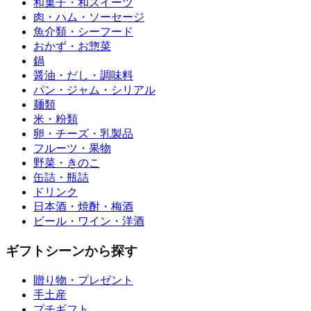
和菓子・和スイーツ
肉・ハム・ソーセージ
魚介類・シーフード
おかず・お惣菜
鍋
醤油・だし・調味料
パン・ジャム・シリアル
麺類
米・粉類
卵・チーズ・乳製品
フルーツ・果物
野菜・きのこ
缶詰・瓶詰
ドリンク
日本酒・焼酎・梅酒
ビール・ワイン・洋酒
ギフトシーンから探す
贈り物・プレゼント
手土産
プチギフト