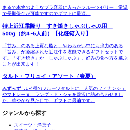
まるで本物のようなプラ容器に入ったフルーツゼリー！常温
で長期保存が可能ですのでギフトに最適。
特上近江霜降り すき焼きしゃぶしゃぶ用
500g（約4~5人前）【化粧箱入り】
「甘み」のある上質な脂と、やわらかい中にも弾力のある
「旨み」が凝縮された近江牛を堪能できるギフトセットで
す。「すき焼き」か「しゃぶしゃぶ」、好みの食べ方を選ぶ
ことが出来ます！
タルト・フリュイ・アソート（春夏）
みずみずしい4種のフルーツタルトに、人気のフィナンシェ
やマドレーヌ、ラング・ド・シャを贅沢に詰め合わせまし
た。華やかな見た目で、ギフトに最適です。
ジャンルから探す
スイーツ・洋菓子