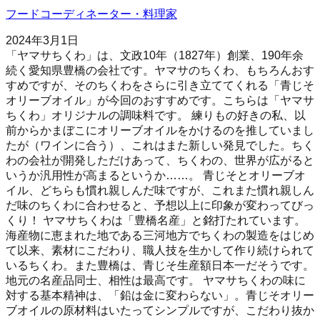
フードコーディネーター・料理家
2024年3月1日
「ヤマサちくわ」は、文政10年（1827年）創業、190年余
続く愛知県豊橋の会社です。ヤマサのちくわ、もちろんおす
すめですが、そのちくわをさらに引き立ててくれる「青じそ
オリーブオイル」が今回のおすすめです。こちらは「ヤマサ
ちくわ」オリジナルの調味料です。 練りもの好きの私、以
前からかまぼこにオリーブオイルをかけるのを推していまし
たが（ワインに合う）、これはまた新しい発見でした。ちく
わの会社が開発しただけあって、ちくわの、世界が広がると
いうか汎用性が高まるというか……。 青じそとオリーブオ
イル、どちらも慣れ親しんだ味ですが、これまた慣れ親しん
だ味のちくわに合わせると、予想以上に印象が変わってびっ
くり！ ヤマサちくわは「豊橋名産」と銘打たれています。
海産物に恵まれた地である三河地方でちくわの製造をはじめ
て以来、素材にこだわり、職人技を生かして作り続けられて
いるちくわ。また豊橋は、青じそ生産額日本一だそうです。
地元の名産品同士、相性は最高です。 ヤマサちくわの味に
対する基本精神は、「鉛は金に変わらない」。青じそオリー
ブオイルの原材料はいたってシンプルですが、こだわり抜か