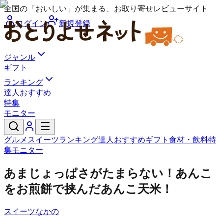
全国の「おいしい」が集まる、お取り寄せレビューサイト
ログイン
新規登録
ジャンル
ギフト
ランキング
達人おすすめ
特集
モニター
グルメ
スイーツ
ランキング
達人おすすめ
ギフト
食材・飲料
特
集
モニター
あまじょっぱさがたまらない！あんこ
をお煎餅で挟んだあんこ天米！
スイーツなかの