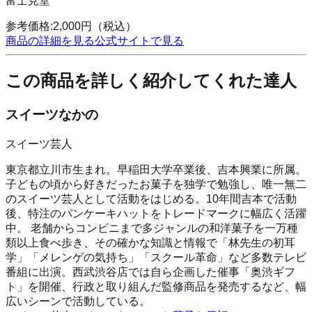
富士見堂
参考価格:
2,000
円
（税込）
商品の詳細を見る
公式サイトで見る
この商品を詳しく紹介してくれた達人
スイーツなかの
スイーツ芸人
東京都立川市生まれ。早稲田大学卒業後、吉本興業に所属。
子どもの頃から好きだったお菓子を独学で勉強し、唯一無二
のスイーツ芸人として活動をはじめる。10年間吉本で活動
後、特注のパンケーキハットをトレードマークに幅広く活躍
中。 老舗からコンビニまで多ジャンルの和洋菓子を一万種
類以上食べ歩き、その確かな知識と情報で「林先生の初耳
学」「メレンゲの気持ち」「スクール革命」など多数テレビ
番組に出演。西武渋谷店では自ら企画した催事「奥渋ギフ
ト」を開催、行政と取り組んだ監修商品を発売するなど、幅
広いシーンで活動している。