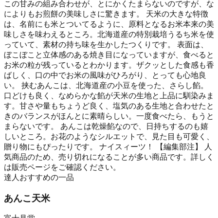
この甘みの組み合わせが、とにかくたまらないのですが、な
によりもお煎餅の美味しさに驚きます。 天米の大きな特徴
は、名前にも米とついてるように、原料となるお米本来の美
味しさを味わえるところ。北海道産の特別栽培うるち米を使
っていて、素材の持ち味を生かしたつくりです。 表面は、
ぼこぼこと立体感のある焼き目になっていますが、食べると
お米の粒が残っているとわかります。ザクッとした食感も香
ばしく、口の中でお米の風味がひろがり、とっても心地良
い。 挟むあんこは、北海道産の小豆を使った、さらし餡。
口どけも良く、なめらかな餡が天米の生地と上品に馴染みま
す。甘さや量もちょうど良く、塩気のある生地と合わせたと
きのバランスがほんとに素晴らしい。一度食べたら、もうと
まらないです。 あんこは乾燥餡なので、日持ちするのも嬉
しいところ。お花のようなシルエットで、見た目も可愛く、
贈り物にもぴったりです。 ナイスィーツ！ 【編集部注】 人
気商品のため、売り切れになることが多い商品です。詳しく
は販売ページをご確認ください。
達人おすすめの一品
あんこ天米