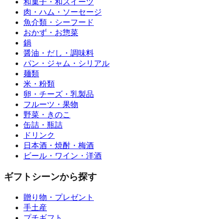
和菓子・和スイーツ
肉・ハム・ソーセージ
魚介類・シーフード
おかず・お惣菜
鍋
醤油・だし・調味料
パン・ジャム・シリアル
麺類
米・粉類
卵・チーズ・乳製品
フルーツ・果物
野菜・きのこ
缶詰・瓶詰
ドリンク
日本酒・焼酎・梅酒
ビール・ワイン・洋酒
ギフトシーンから探す
贈り物・プレゼント
手土産
プチギフト