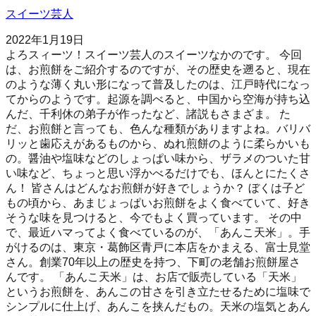
スイーツ芸人
2022年1月19日
よろスィーツ！スイーツ芸人のスイーツなかのです。 今回
は、お煎餅をご紹介するのですが、その歴史を遡ると、現在
のような薄く丸い形になって普及したのは、江戸時代になっ
てからのようです。起源を調べると、中国から空海が持ち込
んだ、千利休の弟子が作ったなど、諸説もさまざま。 た
だ、お煎餅と言っても、色んな種類がありますよね。バリバ
リッと歯応えがあるものから、ぬれ煎餅のように柔らかいも
の。醤油や塩味などのしょっぱい味から、ザラメのついた甘
い味など、ちょっと思い浮かべるだけでも、ほんとにたくさ
ん！ 皆さんはどんなお煎餅が好きでしょうか？ ぼくは子ど
もの頃から、あまじょっぱいお煎餅をよく食べていて、好き
そうな味を見つけると、今でもよく買っています。 その中
で、最近ハマってよく食べているのが、「あんこ天米」。手
がけるのは、東京・葛飾区青戸に本店をかまえる、富士見堂
さん。創業70年以上の歴史を持つ、下町の老舗お煎餅屋さ
んです。 「あんこ天米」は、お店で販売している「天米」
というお煎餅を、あんこの甘さを引き立たせるために塩味で
シンプルに仕上げ、あんこを挟んだもの。天米の塩気とあん