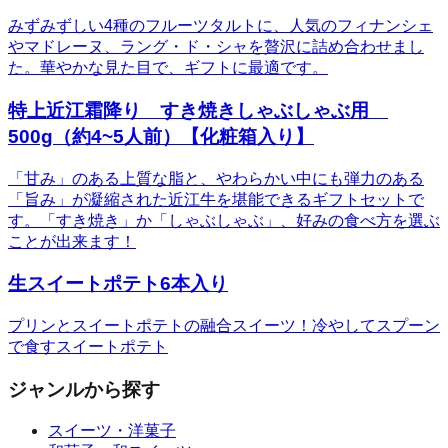
みずみずしい4種のフルーツタルトに、人気のフィナンシェ
やマドレーヌ、ラング・ド・シャを贅沢に詰め合わせまし
た。華やかな見た目で、ギフトに最適です。
特上近江霜降り すき焼きしゃぶしゃぶ用
500g（約4~5人前）【化粧箱入り】
「甘み」のある上質な脂と、やわらかい中にも弾力のある
「旨み」が凝縮された近江牛を堪能できるギフトセットで
す。「すき焼き」か「しゃぶしゃぶ」、好みの食べ方を選ぶ
ことが出来ます！
生スイートポテト6本入り
プリンとスイートポテトの融合スイーツ！冷やしてスプーン
で食すスイートポテト
ジャンルから探す
スイーツ・洋菓子